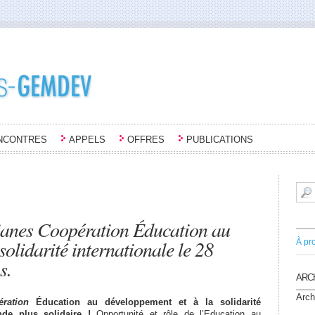
NCONTRES
APPELS
OFFRES
PUBLICATIONS
ianes Coopération Éducation au
solidarité internationale le 28
À pr
s.
ARC
Arch
ration
Éducation au développement et à la solidarité
nde plus solidaire !
Opportunité et rôle de l’Education au