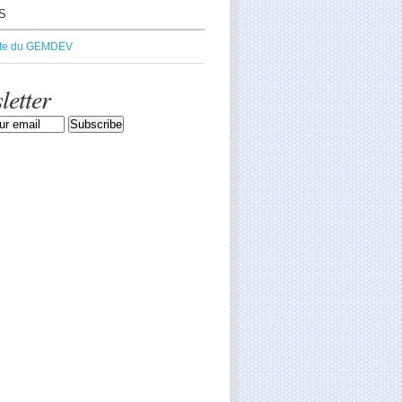
S
ite du GEMDEV
letter