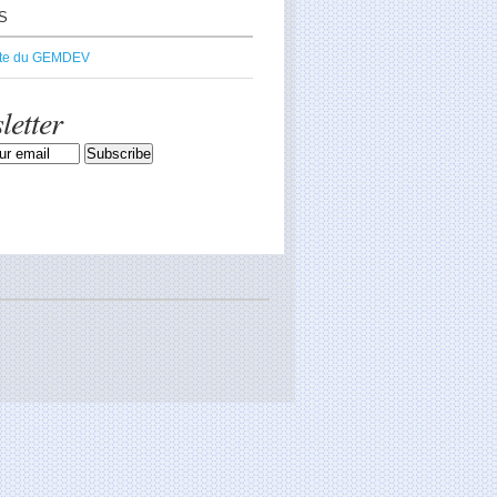
S
ite du GEMDEV
letter