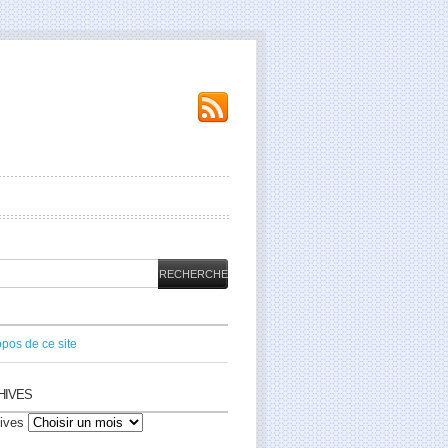
opos de ce site
HIVES
ives