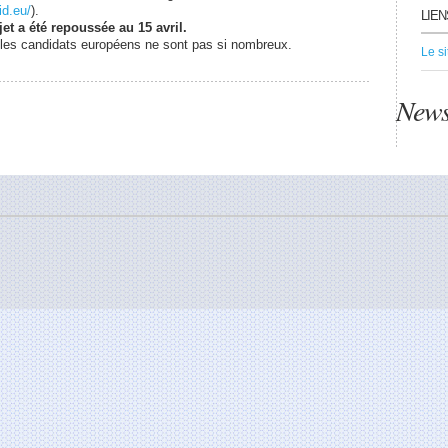
id.eu/
).
LIEN
et a été repoussée au 15 avril.
, les candidats européens ne sont pas si nombreux.
Le s
News