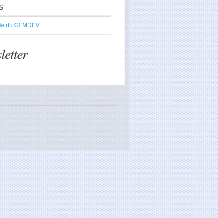
S
ite du GEMDEV
letter