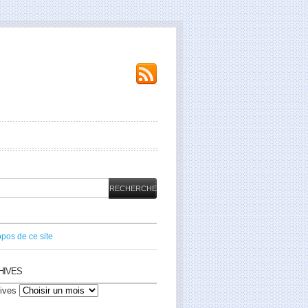
opos de ce site
HIVES
ives