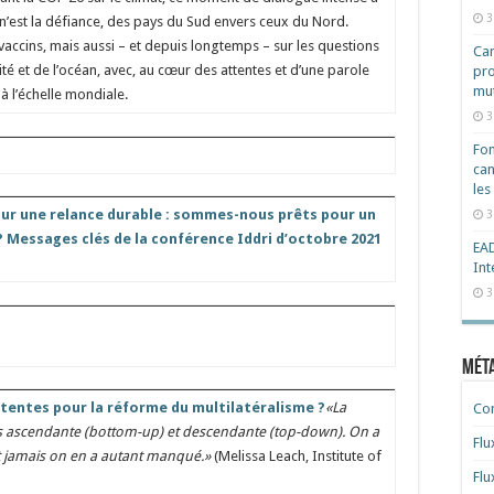
3
e n’est la défiance, des pays du Sud envers ceux du Nord.
 vaccins, mais aussi – et depuis longtemps – sur les questions
Cam
ité et de l’océan, avec, au cœur des attentes et d’une parole
pro
mut
 à l’échelle mondiale.
3
Fon
can
les
r une relance durable : sommes-nous prêts pour un
3
 Messages clés de la conférence Iddri d’octobre 2021
EAD
Int
3
Mét
tentes pour la réforme du multilatéralisme ?
«La
Co
ois ascendante (bottom-up) et descendante (top-down). On a
Flu
t jamais on en a autant manqué.»
(Melissa Leach, Institute of
Flu