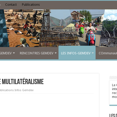
Contact
Publications
GEMDEV
RENCONTRES GEMDEV
LES INFOS-GEMDEV
COmmunauté
CE MULTILATÉRALISME
Le 
int
ublications Infos Gemdev
rec
mon
Les 