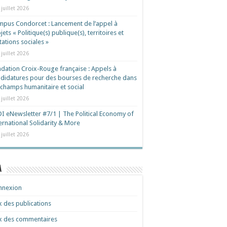
 juillet 2026
pus Condorcet : Lancement de l’appel à
jets « Politique(s) publique(s), territoires et
ations sociales »
 juillet 2026
dation Croix-Rouge française : Appels à
didatures pour des bourses de recherche dans
 champs humanitaire et social
 juillet 2026
I eNewsletter #7/1 | The Political Economy of
ernational Solidarity & More
 juillet 2026
a
nnexion
x des publications
x des commentaires