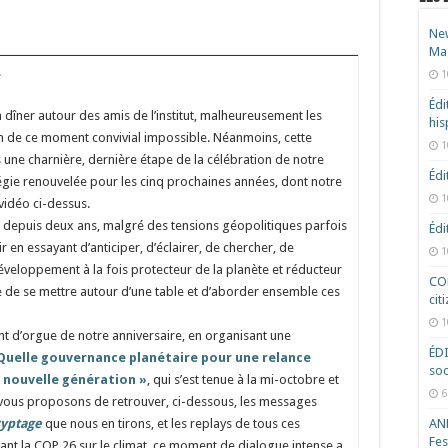
New
Ma
.
1
Édi
 dîner autour des amis de l’institut, malheureusement les
hi
ion de ce moment convivial impossible. Néanmoins, cette
1
 une charnière, dernière étape de la célébration de notre
Édi
atégie renouvelée pour les cinq prochaines années, dont notre
1
 vidéo ci-dessus.
ète depuis deux ans, malgré des tensions géopolitiques parfois
Édi
 en essayant d’anticiper, d’éclairer, de chercher, de
1
développement à la fois protecteur de la planète et réducteur
COD
ble de se mettre autour d’une table et d’aborder ensemble ces
cit
1
int d’orgue de notre anniversaire, en organisant une
ÉD
Quelle gouvernance planétaire pour une relance
soc
e nouvelle génération »
, qui s’est tenue à la mi-octobre et
6
 vous proposons de retrouver, ci-dessous, les messages
yptage
que nous en tirons, et les replays de tous ces
ANR
Fes
ant la COP 26 sur le climat, ce moment de dialogue intense a