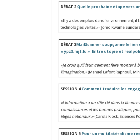
DÉBAT 2
Quelle prochaine étape vers u
«Il y a des emplois dans l’environnement, il
technologies vertes.» (Jomo Kwame Sundaram
DÉBAT 3
MailScanner soupçonne le lien s
« ypz3.mjt.lu »
Entre utopie et realpo
«Je crois qu’il faut vraiment faire monter à 
l’imagination.»
(Manuel Lafont Rapnouil, Mini
SESSION 4
Comment traduire les engag
«L’information a un rôle clé dans la finance
connaissances et les bonnes pratiques, pour 
litiges nationaux.»
(Carola Klöck, Sciences Po
SESSION 5
Pour un multilatéralisme rée