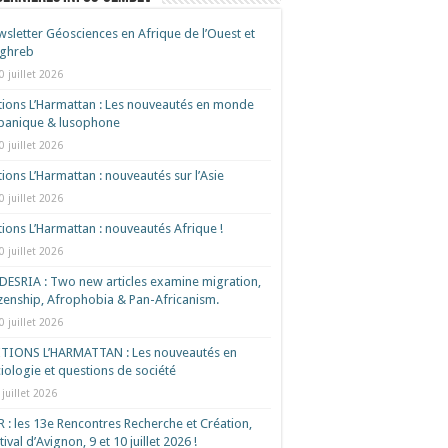
sletter Géosciences en Afrique de l’Ouest et
ghreb
0 juillet 2026
tions L’Harmattan : Les nouveautés en monde
spanique & lusophone
0 juillet 2026
tions L’Harmattan : nouveautés sur l’Asie
0 juillet 2026
tions L’Harmattan : nouveautés Afrique !​
0 juillet 2026
ESRIA : Two new articles examine migration,
izenship, Afrophobia & Pan-Africanism.
0 juillet 2026
ITIONS L’HARMATTAN : Les nouveautés en
iologie et questions de société
 juillet 2026
 : les 13e Rencontres Recherche et Création,
tival d’Avignon, 9 et 10 juillet 2026 !