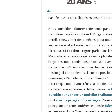
Lien
L’année 2021 a été celle des 20 ans de l’Iddri
Nous souhaitions clôturer cette année par un
conditions sanitaires ont rendu l’organisat
dernière newsletter de l’année est pour nous
anniversaire, et éclosion d’un Iddri à la str
directeur,
Sébastien Treyer
, parle dans la
Malgré la crise sanitaire qui a saisi la plan
bruyantes, nous continuons de penser l’avenir
convaincre, qu’il peut y avoir un chemin de 
des inégalités sociales. Est-il encore possi
questions, à l’échelle des cinq continents ?
C’est ce que nous avons réussi, à titre de po
conférence internationale de haut niveau,
« 
durable ? Inventer un multilatéralism
dont
voici le programme intégral
. Nous
principaux de cette conférence dans le
Décr
échanges en ligne.Quelques jours à peine av