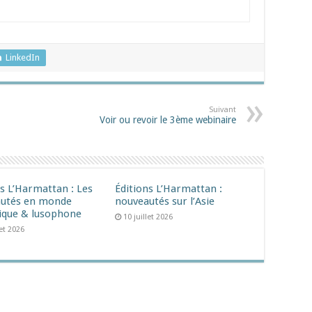
LinkedIn
Suivant
Voir ou revoir le 3ème webinaire
ns L’Harmattan : Les
Éditions L’Harmattan :
utés en monde
nouveautés sur l’Asie
ique & lusophone
10 juillet 2026
let 2026