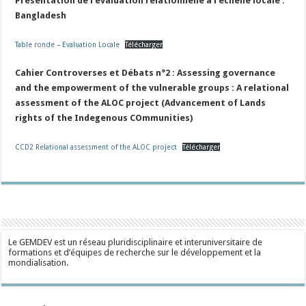
Présentation de l’évaluation relationnelle à l’échelle locale :
Bangladesh
Table ronde – Evaluation Locale
Télécharger
Cahier Controverses et Débats n°2 : Assessing governance
and the empowerment of the vulnerable groups : A relational
assessment of the ALOC project (Advancement of Lands
rights of the Indegenous COmmunities)
CCD2 Relational assessment of the ALOC project
Télécharger
Le GEMDEV est un réseau pluridisciplinaire et interuniversitaire de
formations et d’équipes de recherche sur le développement et la
mondialisation.