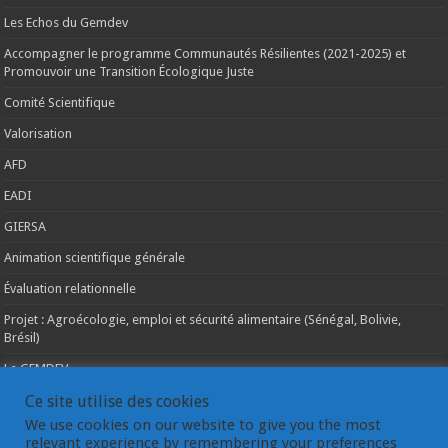
Les Echos du Gemdev
Accompagner le programme Communautés Résilientes (2021-2025) et
Promouvoir une Transition Écologique Juste
Comité Scientifique
Valorisation
AFD
EADI
GIERSA
Animation scientifique générale
Évaluation relationnelle
Projet : Agroécologie, emploi et sécurité alimentaire (Sénégal, Bolivie,
Brésil)
Le GEMDEV
La pluridisciplinarité
Ce site utilise des cookies
We use cookies on our website to give you the most
La coopération internationale
relevant experience by remembering your preferences