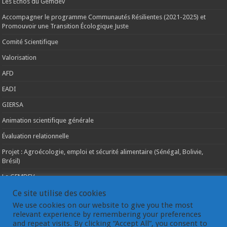
Les Echos du Gemdev
Accompagner le programme Communautés Résilientes (2021-2025) et
Promouvoir une Transition Écologique Juste
Comité Scientifique
Valorisation
AFD
EADI
GIERSA
Animation scientifique générale
Évaluation relationnelle
Projet : Agroécologie, emploi et sécurité alimentaire (Sénégal, Bolivie,
Brésil)
Le GEMDEV
La pluridisciplinarité
Ce site utilise des cookies
We use cookies on our website to give you the most
La coopération internationale
relevant experience by remembering your preferences
and repeat visits. By clicking “Accept All”, you consent to
Les instances du GEMDEV