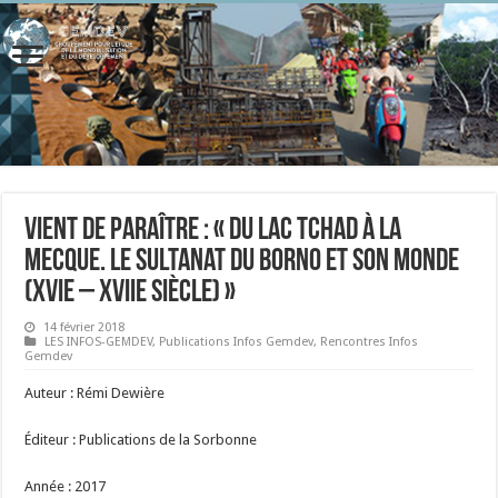
Vient de paraître : « Du lac Tchad à la
Mecque. Le sultanat du Borno et son monde
(XVIe – XVIIe siècle) »
14 février 2018
LES INFOS-GEMDEV
,
Publications Infos Gemdev
,
Rencontres Infos
Gemdev
Auteur : Rémi Dewière
Éditeur : Publications de la Sorbonne
Année : 2017