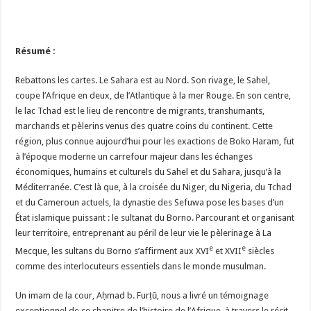
Résumé :
Rebattons les cartes. Le Sahara est au Nord. Son rivage, le Sahel,
coupe l’Afrique en deux, de l’Atlantique à la mer Rouge. En son centre,
le lac Tchad est le lieu de rencontre de migrants, transhumants,
marchands et pèlerins venus des quatre coins du continent. Cette
région, plus connue aujourd’hui pour les exactions de Boko Haram, fut
à l’époque moderne un carrefour majeur dans les échanges
économiques, humains et culturels du Sahel et du Sahara, jusqu’à la
Méditerranée. C’est là que, à la croisée du Niger, du Nigeria, du Tchad
et du Cameroun actuels, la dynastie des Sefuwa pose les bases d’un
État islamique puissant : le sultanat du Borno. Parcourant et organisant
leur territoire, entreprenant au péril de leur vie le pèlerinage à La
e
e
Mecque, les sultans du Borno s’affirment aux XVI
et XVII
siècles
comme des interlocuteurs essentiels dans le monde musulman.
Un imam de la cour, Aḥmad b. Furṭū, nous a livré un témoignage
exceptionnel de ce chapitre de l’histoire de l’Afrique, à travers le récit