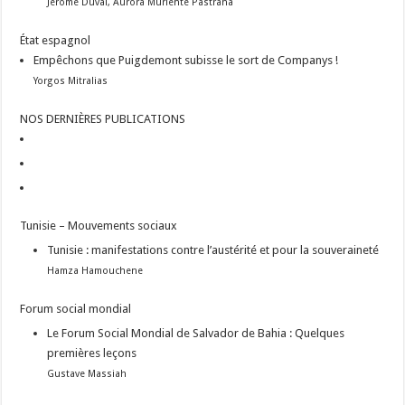
Jérôme Duval, Aurora Muriente Pastrana
État espagnol
Empêchons que Puigdemont subisse le sort de Companys !
Yorgos Mitralias
NOS DERNIÈRES PUBLICATIONS
Tunisie – Mouvements sociaux
Tunisie : manifestations contre l’austérité et pour la souveraineté
Hamza Hamouchene
Forum social mondial
Le Forum Social Mondial de Salvador de Bahia : Quelques
premières leçons
Gustave Massiah