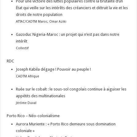
Pour une victoire des luttes populaires contre la brutalité d’un
État qui veille sur les intérêts des créanciers et détruit la vie et les
droits de notre population
ATTAC/CADTM Maroc, Omar Aziki
Gazoduc Nigeria-Maroc : un projet qui n’est pas dans notre
intérêt
Collectif
RDC
Joseph Kabila dégage ! Pouvoir au peuple !
CADTM Afrique
Ruée sur le cobalt : le sous-sol congolais continue à aiguiser les
appétits des multinationales
Jérôme Duval
Porto Rico – Néo-colonialisme
Aurora Muriente : « Porto Rico demeure sous domination
coloniale »