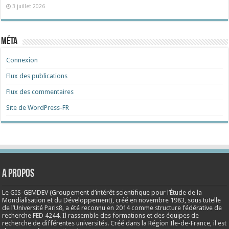
3 juillet 2026
Méta
Connexion
Flux des publications
Flux des commentaires
Site de WordPress-FR
A propos
Le GIS-GEMDEV (Groupement d’intérêt scientifique pour l’Étude de la
Mondialisation et du Développement), créé en
novembre 1983
, sous tutelle
de l’Université Paris8, a été reconnu en 2014 comme structure fédérative de
recherche FED 4244. Il rassemble des formations et des équipes de
recherche de différentes universités. Créé dans la Région Ile-de-France, il est