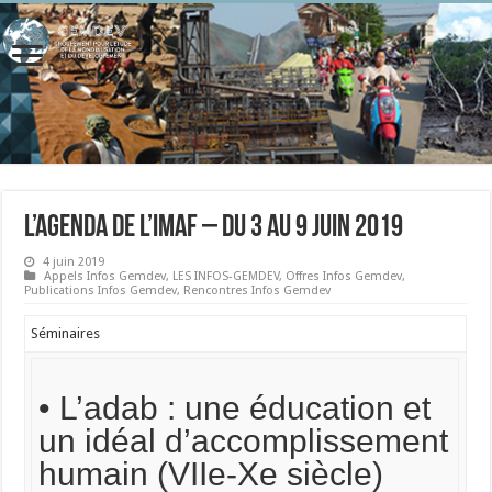
L’Agenda de l’IMAF – Du 3 au 9 juin 2019
4 juin 2019
Appels Infos Gemdev
,
LES INFOS-GEMDEV
,
Offres Infos Gemdev
,
Publications Infos Gemdev
,
Rencontres Infos Gemdev
Séminaires
• L’adab : une éducation et
un idéal d’accomplissement
humain (VIIe-Xe siècle)