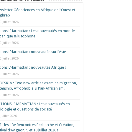
sletter Géosciences en Afrique de l’Ouest et
ghreb
0 juillet 2026
tions L’Harmattan : Les nouveautés en monde
spanique & lusophone
0 juillet 2026
tions L’Harmattan : nouveautés sur l’Asie
0 juillet 2026
tions L’Harmattan : nouveautés Afrique !​
0 juillet 2026
ESRIA : Two new articles examine migration,
izenship, Afrophobia & Pan-Africanism.
0 juillet 2026
ITIONS L’HARMATTAN : Les nouveautés en
iologie et questions de société
 juillet 2026
 : les 13e Rencontres Recherche et Création,
tival d’Avignon, 9 et 10 juillet 2026 !