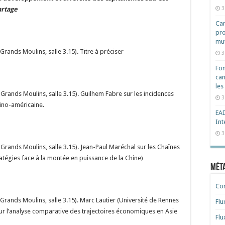
3
artage
Cam
pro
mut
rands Moulins, salle 3.15). Titre à préciser
3
Fon
can
les
Grands Moulins, salle 3.15). Guilhem Fabre sur les incidences
3
sino-américaine.
EAD
Int
3
Grands Moulins, salle 3.15). Jean-Paul Maréchal sur les Chaînes
atégies face à la montée en puissance de la Chine)
Mét
Co
rands Moulins, salle 3.15). Marc Lautier (Université de Rennes
Flu
sur l’analyse comparative des trajectoires économiques en Asie
Flu