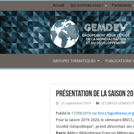
Accueil
Qui sommes-nous ?
Partenaires
GROUPES THEMATIQUES
PUBLICATIONS 
Présentation de la saison 20
25 septembre 2019
LES INFOS-GEMDEV
,
P
Publié le
17/09/2019 sur
brics.hypotheses.or
Pour la saison 2019-2020, le séminaire BRICS,
Société-Géopolitique”, prend désormais ses 
Paris
(Métro Bibliothèque François Mitterrand