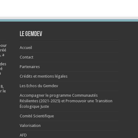
Le Gemdev
pour
Accueil
créé
, a
Contact
 des
Partenaires
éé
u
Crédits et mentions légales
Les Echos du Gemdev
 8,
r le
Accompagner le programme Communautés
Résilientes (2021-2025) et Promouvoir une Transition
Écologique Juste
Comité Scientifique
Valorisation
AFD