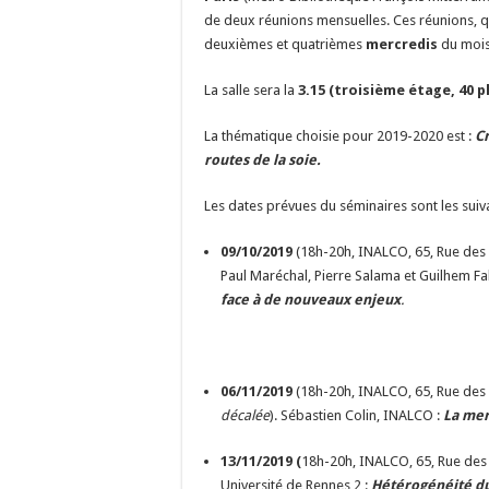
de deux réunions mensuelles. Ces réunions, q
deuxièmes et quatrièmes
mercredis
du mois,
La salle sera la
3.15 (troisième étage, 40 pl
La thématique choisie pour 2019-2020 est :
Cr
routes de la soie.
Les dates prévues du séminaires sont les suiva
09/10/2019
(18h-20h, INALCO, 65, Rue des Gr
Paul Maréchal, Pierre Salama et Guilhem Fa
face à de nouveaux enjeux
.
06/11/2019
(18h-20h, INALCO, 65, Rue des 
décalée
). Sébastien Colin, INALCO :
La mer
13/11/2019 (
18h-20h, INALCO, 65, Rue des 
Université de Rennes 2 :
Hétérogénéité du