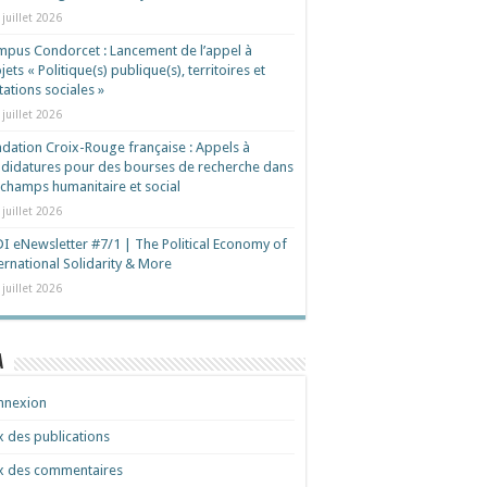
 juillet 2026
pus Condorcet : Lancement de l’appel à
jets « Politique(s) publique(s), territoires et
ations sociales »
 juillet 2026
dation Croix-Rouge française : Appels à
didatures pour des bourses de recherche dans
 champs humanitaire et social
 juillet 2026
I eNewsletter #7/1 | The Political Economy of
ernational Solidarity & More
 juillet 2026
a
nnexion
x des publications
x des commentaires