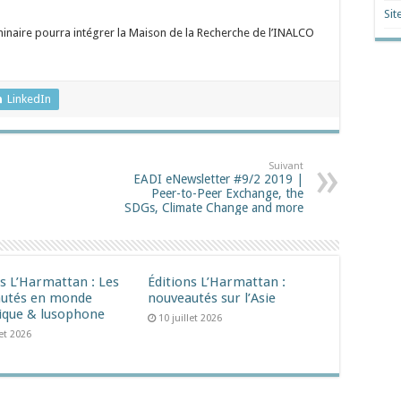
Sit
éminaire pourra intégrer la Maison de la Recherche de l’INALCO
LinkedIn
Suivant
EADI eNewsletter #9/2 2019 |
Peer-to-Peer Exchange, the
SDGs, Climate Change and more
ns L’Harmattan : Les
Éditions L’Harmattan :
utés en monde
nouveautés sur l’Asie
ique & lusophone
10 juillet 2026
let 2026