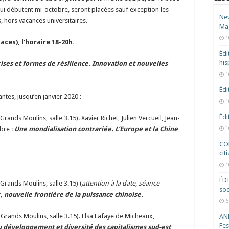
ui débutent mi-octobre, seront placées sauf exception les
New
 hors vacances universitaires.
Ma
1
aces), l’horaire 18-20h.
Édi
hi
ises et formes de résilience. Innovation et nouvelles
1
Édi
ntes, jusqu’en janvier 2020 :
1
Édi
ands Moulins, salle 3.15). Xavier Richet, Julien Vercueil, Jean-
bre :
Une mondialisation contrariée. L’Europe et la Chine
1
COD
cit
1
ÉD
Grands Moulins, salle 3.15) (
attention à la date, séance
soc
, nouvelle frontière de la puissance chinoise.
6
Grands Moulins, salle 3.15). Elsa Lafaye de Micheaux,
ANR
Fes
 développement et diversité des capitalismes sud-est