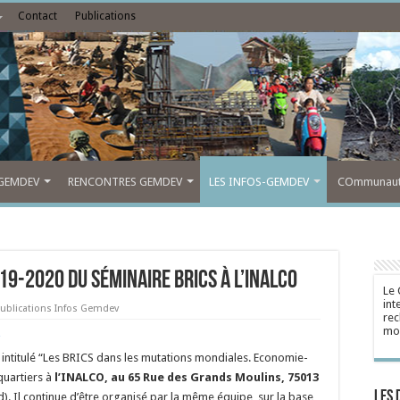
Contact
Publications
GEMDEV
RENCONTRES GEMDEV
LES INFOS-GEMDEV
COmmunauté
19-2020 du séminaire BRICS à l’INALCO
Le 
int
ublications Infos Gemdev
rec
mon
g
 intitulé “Les BRICS dans les mutations mondiales. Economie-
quartiers à
l’INALCO, au 65 Rue des Grands Moulins, 75013
Les 
). Il continue d’être organisé par la même équipe, sur la base