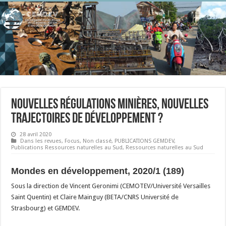
Nouvelles régulations minières, nouvelles
trajectoires de développement ?
28 avril 2020
Dans les revues
,
Focus
,
Non classé
,
PUBLICATIONS GEMDEV
,
Publications Ressources naturelles au Sud
,
Ressources naturelles au Sud
Mondes en développement, 2020/1 (189)
Sous la direction de Vincent Geronimi (CEMOTEV/Université Versailles
Saint Quentin) et Claire Mainguy (BETA/CNRS Université de
Strasbourg) et GEMDEV.