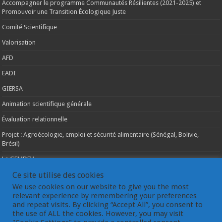
Accompagner le programme Communautés Résilientes (2021-2025) et
Promouvoir une Transition Écologique Juste
Comité Scientifique
Valorisation
AFD
EADI
GIERSA
Animation scientifique générale
Évaluation relationnelle
Projet : Agroécologie, emploi et sécurité alimentaire (Sénégal, Bolivie,
Brésil)
Le GEMDEV
Ce site utilise des cookies
La pluridisciplinarité
We use cookies on our website to give you the most
La coopération internationale
relevant experience by remembering your preferences
and repeat visits. By clicking “Accept All”, you consent to
Les instances du GEMDEV
the use of ALL the cookies. However, you may visit