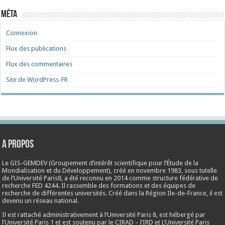
Méta
Connexion
Flux des publications
Flux des commentaires
Site de WordPress-FR
A propos
Le GIS-GEMDEV (Groupement d’intérêt scientifique pour l’Étude de la
Mondialisation et du Développement), créé en
novembre 1983
, sous tutelle
de l’Université Paris8, a été reconnu en 2014 comme structure fédérative de
recherche FED 4244. Il rassemble des formations et des équipes de
recherche de différentes universités. Créé dans la Région Ile-de-France, il est
devenu un réseau national.
Il est rattaché administrativement à l’Université Paris 8, est hébergé par
l’Université Paris 1 et est soutenu par le CIRAD – l’IRD et L’Université Paris