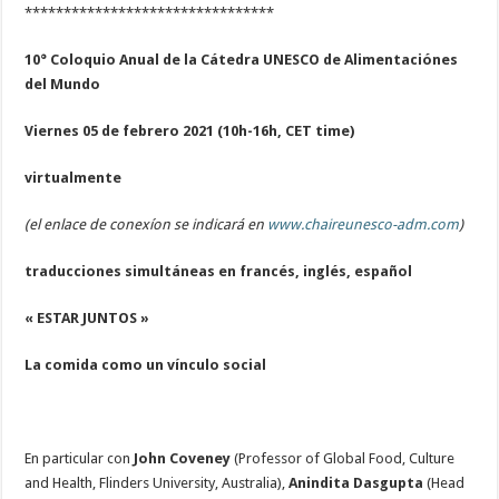
********************************
10° Coloquio Anual de la Cátedra UNESCO de Alimentaciónes
del Mundo
Viernes 05 de febrero 2021
(10h-16h, CET time)
virtualmente
(el enlace de conexíon se indicará en
www.chaireunesco-adm.com
)
traducciones simultáneas en francés, inglés, español
« ESTAR JUNTOS »
La comida como un vínculo social
En particular con
John Coveney
(Professor of Global Food, Culture
and Health, Flinders University, Australia),
Anindita Dasgupta
(Head