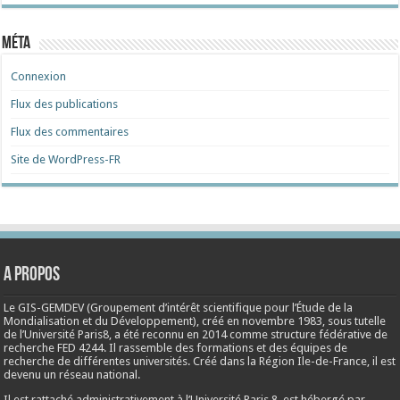
Méta
Connexion
Flux des publications
Flux des commentaires
Site de WordPress-FR
A propos
Le GIS-GEMDEV (Groupement d’intérêt scientifique pour l’Étude de la
Mondialisation et du Développement), créé en
novembre 1983
, sous tutelle
de l’Université Paris8, a été reconnu en 2014 comme structure fédérative de
recherche FED 4244. Il rassemble des formations et des équipes de
recherche de différentes universités. Créé dans la Région Ile-de-France, il est
devenu un réseau national.
Il est rattaché administrativement à l’Université Paris 8, est hébergé par