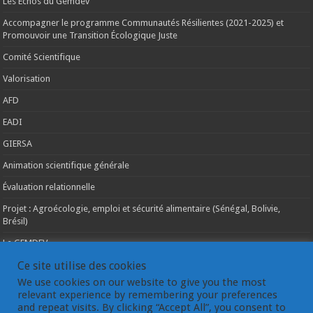
Les Echos du Gemdev
Accompagner le programme Communautés Résilientes (2021-2025) et
Promouvoir une Transition Écologique Juste
Comité Scientifique
Valorisation
AFD
EADI
GIERSA
Animation scientifique générale
Évaluation relationnelle
Projet : Agroécologie, emploi et sécurité alimentaire (Sénégal, Bolivie,
Brésil)
Le GEMDEV
La pluridisciplinarité
Ce site utilise des cookies
We use cookies on our website to give you the most
La coopération internationale
relevant experience by remembering your preferences
and repeat visits. By clicking “Accept All”, you consent to
Les instances du GEMDEV