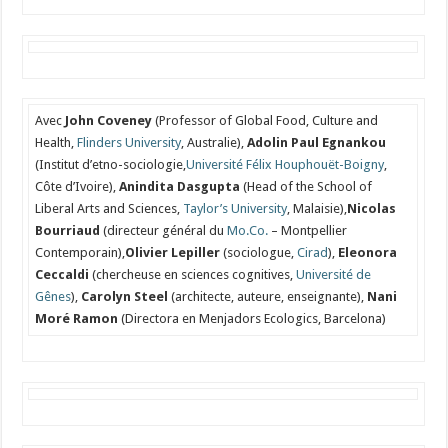
Avec
John Coveney
(Professor of Global Food, Culture and
Health,
Flinders University
, Australie),
Adolin Paul Egnankou
(Institut d’etno-sociologie,
Université Félix Houphouët-Boigny
,
Côte d’Ivoire),
Anindita Dasgupta
(Head of the School of
Liberal Arts and Sciences,
Taylor’s University
, Malaisie),
Nicolas
Bourriaud
(directeur général du
Mo.Co.
– Montpellier
Contemporain),
Olivier Lepiller
(sociologue,
Cirad
),
Eleonora
Ceccaldi
(chercheuse en sciences cognitives,
Université de
Gênes
),
Carolyn Steel
(architecte, auteure, enseignante),
Nani
Moré Ramon
(Directora en Menjadors Ecologics, Barcelona)