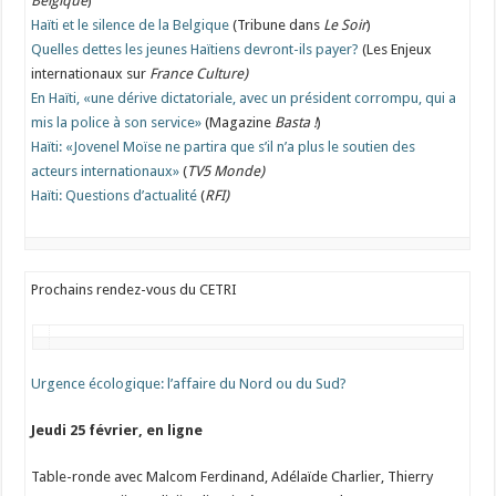
Belgique
)
Haïti et le silence de la Belgique
(Tribune dans
Le Soir
)
Quelles dettes les jeunes Haïtiens devront-ils payer?
(Les Enjeux
internationaux sur
France Culture)
En Haïti, «une dérive dictatoriale, avec un président corrompu, qui a
mis la police à son service»
(Magazine
Basta !
)
Haïti: «Jovenel Moïse ne partira que s’il n’a plus le soutien des
acteurs internationaux»
(
TV5 Monde)
Haïti: Questions d’actualité
(
RFI)
Prochains rendez-vous du CETRI
Urgence écologique: l’affaire du Nord ou du Sud?
Jeudi
25 février, en ligne
Table-ronde avec Malcom Ferdinand, Adélaïde Charlier, Thierry