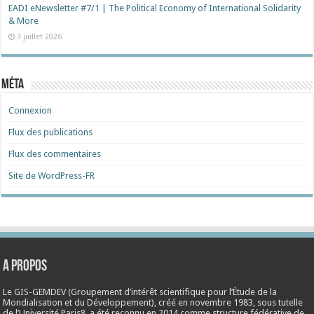
EADI eNewsletter #7/1 | The Political Economy of International Solidarity
& More
3 juillet 2026
Méta
Connexion
Flux des publications
Flux des commentaires
Site de WordPress-FR
A propos
Le GIS-GEMDEV (Groupement d’intérêt scientifique pour l’Étude de la
Mondialisation et du Développement), créé en
novembre 1983
, sous tutelle
de l’Université Paris8, a été reconnu en 2014 comme structure fédérative de