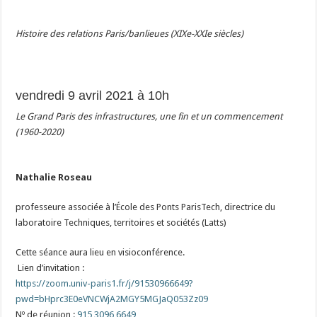
Histoire des relations Paris/banlieues (XIXe-XXIe siècles)
vendredi 9 avril 2021
à 10h
Le Grand Paris des infrastructures, une fin et un commencement
(1960-2020)
Nathalie Roseau
professeure associée à l’École des Ponts ParisTech, directrice du
laboratoire Techniques, territoires et sociétés (Latts)
Cette séance aura lieu en visioconférence.
Lien d’invitation :
https://zoom.univ-paris1.fr/j/91530966649?
pwd=bHprc3E0eVNCWjA2MGY5MGJaQ053Zz09
Nº de réunion :
915 3096 6649