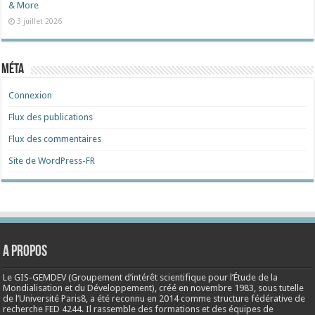
& More
3 juillet 2026
Méta
Connexion
Flux des publications
Flux des commentaires
Site de WordPress-FR
A propos
Le GIS-GEMDEV (Groupement d’intérêt scientifique pour l’Étude de la
Mondialisation et du Développement), créé en
novembre 1983
, sous tutelle
de l’Université Paris8, a été reconnu en 2014 comme structure fédérative de
recherche FED 4244. Il rassemble des formations et des équipes de