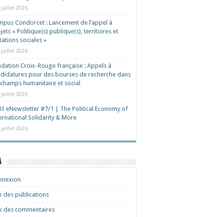
 juillet 2026
pus Condorcet : Lancement de l’appel à
jets « Politique(s) publique(s), territoires et
ations sociales »
 juillet 2026
dation Croix-Rouge française : Appels à
didatures pour des bourses de recherche dans
 champs humanitaire et social
 juillet 2026
I eNewsletter #7/1 | The Political Economy of
ernational Solidarity & More
 juillet 2026
a
nnexion
x des publications
x des commentaires