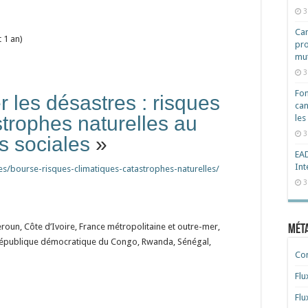
3
Cam
 1 an)
pro
mut
3
Fon
r les désastres : risques
can
strophes naturelles au
les
3
s sociales
»
EAD
Int
s/bourse-risques-climatiques-catastrophes-naturelles/
3
roun, Côte d’Ivoire, France métropolitaine et outre-mer,
Mét
 République démocratique du Congo, Rwanda, Sénégal,
Co
Flu
Flu