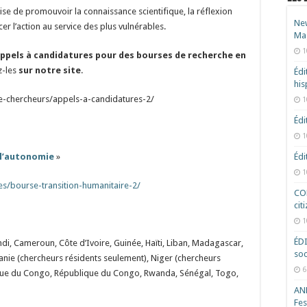
aise de promouvoir la connaissance scientifique, la réflexion
New
cer l’action au service des plus vulnérables.
Ma
1
ppels à candidatures pour des bourses de recherche
en
z-les
sur notre site
.
Édi
hi
e-chercheurs/appels-a-candidatures-2/
1
Édi
1
 l’autonomie
»
Édi
1
s/bourse-transition-humanitaire-2/
COD
cit
1
ÉD
ndi, Cameroun, Côte d’Ivoire, Guinée, Haïti, Liban, Madagascar,
soc
anie (chercheurs résidents seulement), Niger (chercheurs
6
que du Congo, République du Congo, Rwanda, Sénégal, Togo,
ANR
Fes