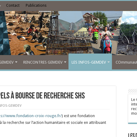
Contact
Publications
GEMDEV
RENCONTRES GEMDEV
LES INFOS-GEMDEV
COmmunauté
els à bourse de recherche SHS
Le 
int
INFOS-GEMDEV
rec
mon
ps://www.fondation-croix-rouge.fr/
) est une fondation
 la recherche sur l’action humanitaire et sociale en attribuant
Les 