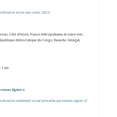
es/bourse-acces-aux-soins-2021/
roun, Côte d’Ivoire, France métropolitaine et outre-mer,
 République démocratique du Congo, Rwanda, Sénégal,
 1 an)
rsonnes âgées
»
es/bourse-isolement-social-precarite-personnes-agees-2/