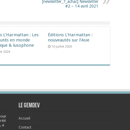
[newsletter_7_achac] Newsletter
#2 – 14 avril 2021
ns L’Harmattan : Les
Éditions L’Harmattan :
utés en monde
nouveautés sur l’Asie
ique & lusophone
10 juillet 2026
let 2026
Le Gemdev
pour
Accueil
créé
, a
Contact