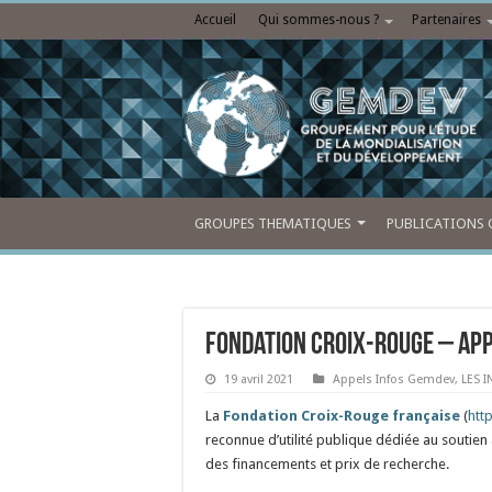
Accueil
Qui sommes-nous ?
Partenaires
GROUPES THEMATIQUES
PUBLICATIONS 
Fondation Croix-Rouge – App
19 avril 2021
Appels Infos Gemdev
,
LES 
La
Fondation Croix-Rouge française
(
htt
reconnue d’utilité publique dédiée au soutien à
des financements et prix de recherche.