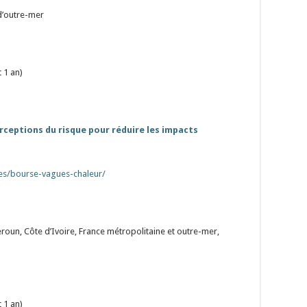
 d’outre-mer
 1 an)
rceptions du risque pour réduire les impacts
es/bourse-vagues-chaleur/
roun, Côte d’Ivoire, France métropolitaine et outre-mer,
 1 an)