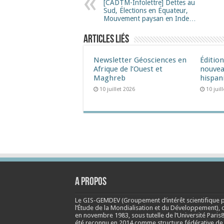
[CADTM-Infolettre] Dettes au
Sud, Élections en Équateur,
Mouvement paysan en Inde…
Articles liés
Newsletter Géosciences en
Éditio
Afrique de l’Ouest et
nouvea
Maghreb
hispan
10 juillet 2026
10 juil
A propos
Le GIS-GEMDEV (Groupement d’intérêt scientifique 
l’Étude de la Mondialisation et du Développement), 
en
novembre 1983
, sous tutelle de l’Université Paris8
été reconnu en 2014 comme structure fédérative de