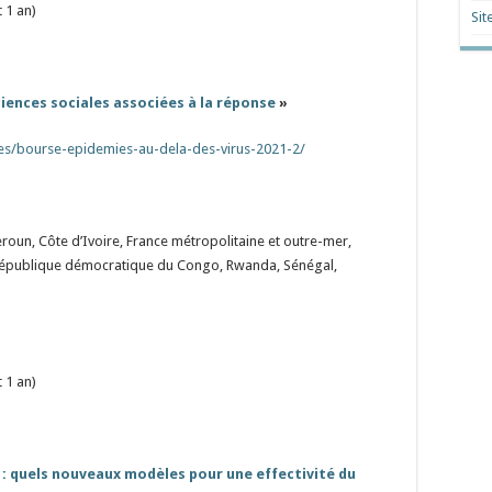
 1 an)
Sit
sciences sociales associées à la réponse
»
es/bourse-epidemies-au-dela-des-virus-2021-2/
roun, Côte d’Ivoire, France métropolitaine et outre-mer,
 République démocratique du Congo, Rwanda, Sénégal,
 1 an)
 : quels nouveaux modèles pour une effectivité du