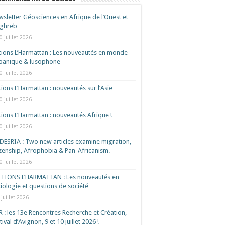
sletter Géosciences en Afrique de l’Ouest et
ghreb
0 juillet 2026
tions L’Harmattan : Les nouveautés en monde
spanique & lusophone
0 juillet 2026
tions L’Harmattan : nouveautés sur l’Asie
0 juillet 2026
tions L’Harmattan : nouveautés Afrique !​
0 juillet 2026
ESRIA : Two new articles examine migration,
izenship, Afrophobia & Pan-Africanism.
0 juillet 2026
ITIONS L’HARMATTAN : Les nouveautés en
iologie et questions de société
 juillet 2026
 : les 13e Rencontres Recherche et Création,
tival d’Avignon, 9 et 10 juillet 2026 !