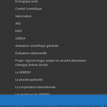
Écologique Juste
Comité Scientifique
Valorisation
AFD
EADI
GIERSA
Animation scientifique générale
Évaluation relationnelle
Projet : Agroécologie, emploi et sécurité alimentaire
(Sénégal, Bolivie, Brésil)
Le GEMDEV
La pluridisciplinarité
La coopération internationale
Les instances du GEMDEV
experience by remembering your preferences and repeat visits. B