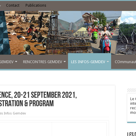
Contact
Publications
GEMDEV
RENCONTRES GEMDEV
LES INFOS-GEMDEV
COmmunauté
ENCE, 20-21 September 2021,
Le 
ISTRATION & PROGRAM
int
rec
mon
es Infos Gemdev
Les 