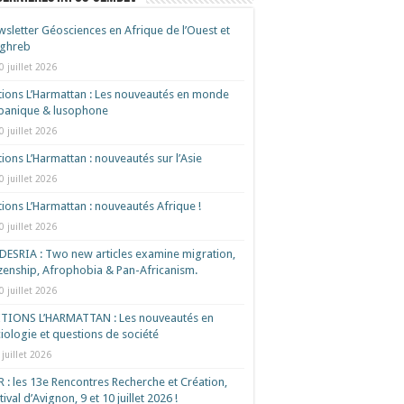
sletter Géosciences en Afrique de l’Ouest et
ghreb
0 juillet 2026
tions L’Harmattan : Les nouveautés en monde
spanique & lusophone
0 juillet 2026
tions L’Harmattan : nouveautés sur l’Asie
0 juillet 2026
tions L’Harmattan : nouveautés Afrique !​
0 juillet 2026
ESRIA : Two new articles examine migration,
izenship, Afrophobia & Pan-Africanism.
0 juillet 2026
ITIONS L’HARMATTAN : Les nouveautés en
iologie et questions de société
 juillet 2026
 : les 13e Rencontres Recherche et Création,
tival d’Avignon, 9 et 10 juillet 2026 !