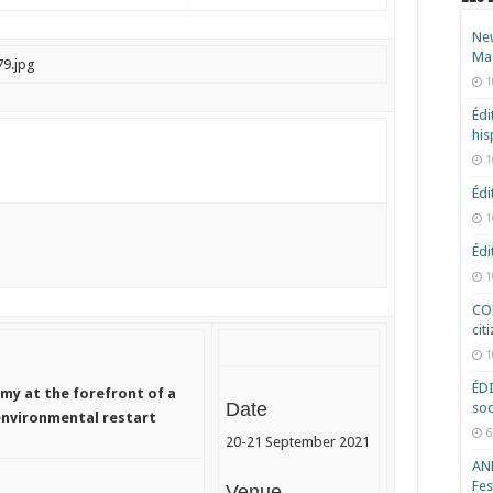
New
Ma
1
Édi
hi
1
Édi
1
Édi
1
COD
cit
1
ÉD
omy at the forefront of a
Date
soc
environmental restart
6
20-21 September 2021
ANR
Fes
Venue