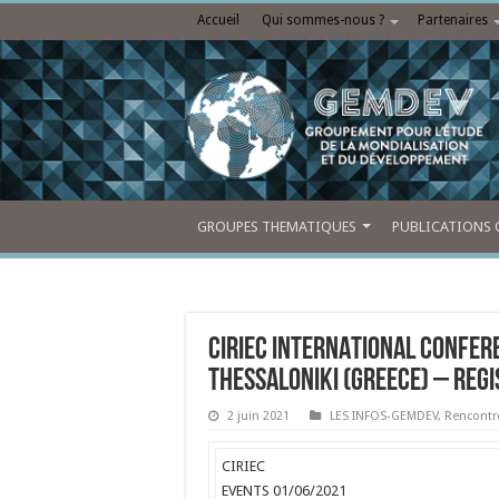
Accueil
Qui sommes-nous ?
Partenaires
GROUPES THEMATIQUES
PUBLICATIONS 
CIRIEC INTERNATIONAL CONFER
THESSALONIKI (Greece) – REG
2 juin 2021
LES INFOS-GEMDEV
,
Rencontr
CIRIEC
EVENTS
01/06/2021