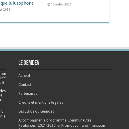
ique & lusophone
10 juillet 2026
let 2026
Le Gemdev
pour
Accueil
créé
, a
Contact
 des
Partenaires
éé
u
Crédits et mentions légales
Les Echos du Gemdev
 8,
r le
Accompagner le programme Communautés
Résilientes (2021-2025) et Promouvoir une Transition