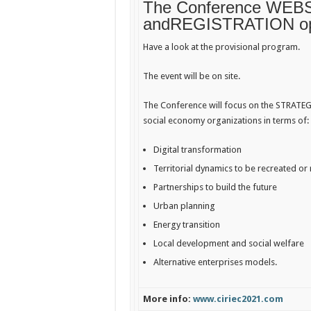
The Conference
WEBS
and
REGISTRATION
o
Have a look at the
provisional program
.
The event will be on site.
The Conference will focus on the STRATEGI
social economy organizations in terms of:
Digital transformation
Territorial dynamics to be recreated or
Partnerships to build the future
Urban planning
Energy transition
Local development and social welfare
Alternative enterprises models.
More info:
www.ciriec2021.com