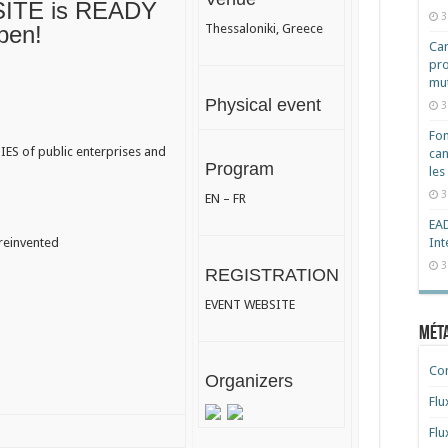
ITE
is READY
3
pen!
Thessaloniki, Greece
Cam
pro
mut
Physical event
3
Fon
ES of public enterprises and
can
Program
les
3
EN
–
FR
EAD
 reinvented
Int
3
REGISTRATION
EVENT WEBSITE
Mét
Co
Organizers
Flu
Flu