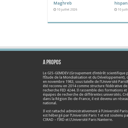
Maghreb
hispan
10 juillet 2026
10 juil
A propos
Le GIS-GEMDEV (Groupement d’intérêt scientifique 
l’Étude de la Mondialisation et du Développement), 
en
novembre 1983
, sous tutelle de l’Université Paris8
été reconnu en 2014 comme structure fédérative de
recherche FED 4244. Il rassemble des formations et
équipes de recherche de différentes universités. Cr
dans la Région Ile-de-France, il est devenu un résea
national.
Il est rattaché administrativement à l’Université Paris
est hébergé par l’Université Paris 1 et est soutenu pa
CIRAD – l’IRD et L’Université Paris Nanterre.