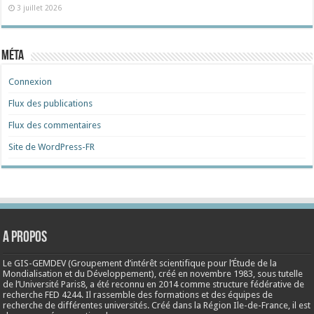
3 juillet 2026
Méta
Connexion
Flux des publications
Flux des commentaires
Site de WordPress-FR
A propos
Le GIS-GEMDEV (Groupement d’intérêt scientifique pour l’Étude de la
Mondialisation et du Développement), créé en
novembre 1983
, sous tutelle
de l’Université Paris8, a été reconnu en 2014 comme structure fédérative de
recherche FED 4244. Il rassemble des formations et des équipes de
recherche de différentes universités. Créé dans la Région Ile-de-France, il est