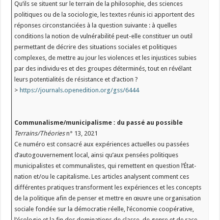
Qu’ils se situent sur le terrain de la philosophie, des sciences
politiques ou de la sociologie, les textes réunis ici apportent des
réponses circonstanciées à la question suivante : à quelles
conditions la notion de vulnérabilité peut-elle constituer un outil
permettant de décrire des situations sociales et politiques
complexes, de mettre au jour les violences et les injustices subies
par des individu·es et des groupes déterminés, tout en révélant
leurs potentialités de résistance et d’action ?
>
https://journals.openedition.org/gss/6444
Communalisme/municipalisme : du passé au possible
Terrains/Théories
n° 13, 2021
Ce numéro est consacré aux expériences actuelles ou passées
d’autogouvernement local, ainsi qu’aux pensées politiques
municipalistes et communalistes, qui remettent en question l’État-
nation et/ou le capitalisme. Les articles analysent comment ces
différentes pratiques transforment les expériences et les concepts
de la politique afin de penser et mettre en œuvre une organisation
sociale fondée sur la démocratie réelle, l’économie coopérative,
l’écologie et la fin des dominations de classe, de genre et de race.