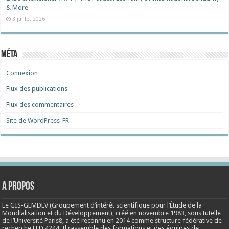
& More
3 juillet 2026
Méta
Connexion
Flux des publications
Flux des commentaires
Site de WordPress-FR
A propos
Le GIS-GEMDEV (Groupement d’intérêt scientifique pour l’Étude de la
Mondialisation et du Développement), créé en
novembre 1983
, sous tutelle
de l’Université Paris8, a été reconnu en 2014 comme structure fédérative de
recherche FED 4244. Il rassemble des formations et des équipes de