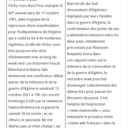
Macron de dix-huit
Clichy-sous-Bois Pour marquer le
descendants d’Algériens
e
60
anniversaire du 17 octobre
impliqués par leurs familles
1961, date tragique de la
dans la guerre d’Algérie, la
répression d’une manifestation
confrontation des points de vue
pour l’indépendance de l’Algérie
a alimenté les tensions entre les
qui a coûté la vie à de nombreux
deux pays. Initialement
Algériens, la ville de Clichy-sous-
préconisée par l’historien
Bois propose une série
Benjamin Stora dans
d’évènements tout au long du
son rapport remis sur la
week-end. Les historiens Pascal
mémoire de la colonisation et
Blanchard et Naïma Yahi
de la guerre d’Algérie, la
donneront une conférence-débat
rencontre avait pour but
autour de la mémoire et de la
d’envisager collectivement des
guerre d’Algérie le vendredi 15
démarches pour panser les
octobre 2021 à 19h. Un concert
blessures du passé. C’est
hommage à Idir par la chanteuse
l’emploi de l’expression
Samira Brahima est organisé le
« rente mémorielle », sous-
samedi 16 en soirée ; et, en
entendant la présence d’une
clôture, le spectacle
Ne me
« haine anti-français » dans la
libérez pas, je m’en charge !
, sur