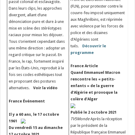
passé colonial et esclavagiste.
(FLN), pour protester contre le
Dans leurs clips, les approches
couvre-feu imposé uniquement
divergent, allant d’une
aux Maghrébins, est réprimée
dénonciation pure et dure à une
avec violence par les forces de
mise en scène des stéréotypes
police et des dizaines
raciaux pour mieux les déjouer.
d’Algériens sont
Tous s’orientent cependant dans
tués.
Découvrir le
une même direction : adopter un
programme
regard critique sur le passé. En
France, le rap, fortement inspiré
France
Article
par les États-Unis, reproduit à la
Quand Emmanuel Macron
fois ses codes esthétiques tout
rencontre les « petits-
en proposant des postures
enfants » de la guerre
alternatives.
Voir la vidéo
d’Algérie et provoque la
colère d’Alger
France
Événement
Publié le 2 octobre 2021
Il y a 60 ans, le 17 octobre
TV5Monde
Après la réception
1961
par le président de la
Du vendredi 15 au dimanche
République française Emmanuel
17 octobre 2021