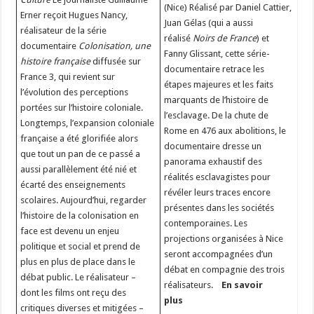
(Nice) Réalisé par Daniel Cattier,
Erner reçoit Hugues Nancy,
Juan Gélas (qui a aussi
réalisateur de la série
réalisé
Noirs de France
) et
documentaire
Colonisation, une
Fanny Glissant, cette série-
histoire française
diffusée sur
documentaire retrace les
France 3, qui revient sur
étapes majeures et les faits
l’évolution des perceptions
marquants de l’histoire de
portées sur l’histoire coloniale.
l’esclavage. De la chute de
Longtemps, l’expansion coloniale
Rome en 476 aux abolitions, le
française a été glorifiée alors
documentaire dresse un
que tout un pan de ce passé a
panorama exhaustif des
aussi parallèlement été nié et
réalités esclavagistes pour
écarté des enseignements
révéler leurs traces encore
scolaires. Aujourd’hui, regarder
présentes dans les sociétés
l’histoire de la colonisation en
contemporaines. Les
face est devenu un enjeu
projections organisées à Nice
politique et social et prend de
seront accompagnées d’un
plus en plus de place dans le
débat en compagnie des trois
débat public. Le réalisateur –
réalisateurs.
En savoir
dont les films ont reçu des
plus
critiques diverses et mitigées –