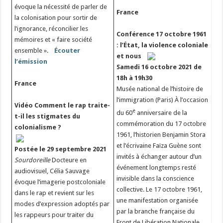
évoque la nécessité de parler de
France
la colonisation pour sortir de
l’ignorance, réconcilier les
Conférence
17 octobre 1961
mémoires et « faire société
: l’État, la violence coloniale
ensemble ».
Écouter
et nous
l’émission
Samedi 16 octobre 2021 de
18h à 19h30
France
Musée national de l’histoire de
l’immigration (Paris) À l’occasion
Vidéo
Comment le rap traite-
e
du 60
anniversaire de la
t-il les stigmates du
commémoration du 17 octobre
colonialisme ?
1961, l’historien Benjamin Stora
et l’écrivaine Faïza Guène sont
Postée le 29 septembre 2021
invités à échanger autour d’un
Sourdoreille
Docteure en
événement longtemps resté
audiovisuel, Célia Sauvage
invisible dans la conscience
évoque l’imagerie postcoloniale
collective. Le 17 octobre 1961,
dans le rap et revient sur les
une manifestation organisée
modes d’expression adoptés par
par la branche française du
les rappeurs pour traiter du
Front de Libération Nationale