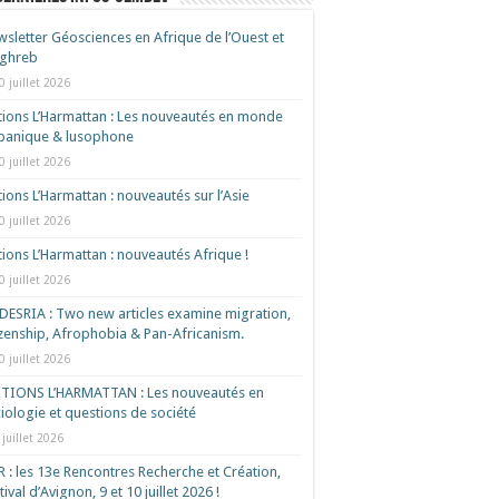
sletter Géosciences en Afrique de l’Ouest et
ghreb
0 juillet 2026
tions L’Harmattan : Les nouveautés en monde
spanique & lusophone
0 juillet 2026
tions L’Harmattan : nouveautés sur l’Asie
0 juillet 2026
tions L’Harmattan : nouveautés Afrique !​
0 juillet 2026
ESRIA : Two new articles examine migration,
izenship, Afrophobia & Pan-Africanism.
0 juillet 2026
ITIONS L’HARMATTAN : Les nouveautés en
iologie et questions de société
 juillet 2026
 : les 13e Rencontres Recherche et Création,
tival d’Avignon, 9 et 10 juillet 2026 !