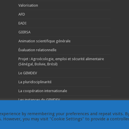
Valorisation
AFD
EADI
GIERSA
Animation scientifique générale
Évaluation relationnelle
Projet : Agroécologie, emploi et sécurité alimentaire
(Sénégal, Bolivie, Brésil)
Le GEMDEV
La pluridisciplinarité
La coopération internationale
Les instances du GEMDEV
experience by remembering your preferences and repeat visits. B
es. However, you may visit "Cookie Settings" to provide a controlle