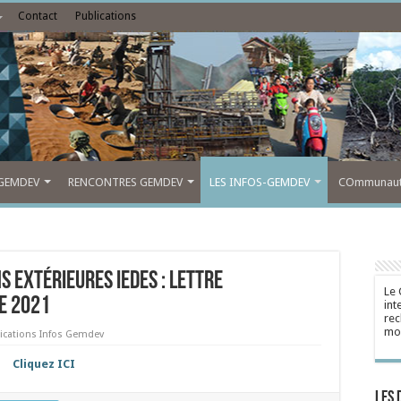
Contact
Publications
GEMDEV
RENCONTRES GEMDEV
LES INFOS-GEMDEV
COmmunauté
s extérieures IEDES : Lettre
Le 
e 2021
int
rec
mon
ications Infos Gemdev
Cliquez ICI
Les 