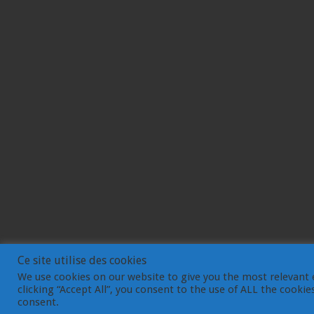
Ce site utilise des cookies
We use cookies on our website to give you the most relevant 
clicking “Accept All”, you consent to the use of ALL the cooki
© Gemdev 2003-2023
consent.