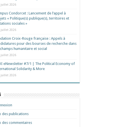
 juillet 2026
pus Condorcet : Lancement de l’appel à
jets « Politique(s) publique(s), territoires et
ations sociales »
 juillet 2026
dation Croix-Rouge française : Appels à
didatures pour des bourses de recherche dans
 champs humanitaire et social
 juillet 2026
I eNewsletter #7/1 | The Political Economy of
ernational Solidarity & More
 juillet 2026
a
nnexion
x des publications
x des commentaires