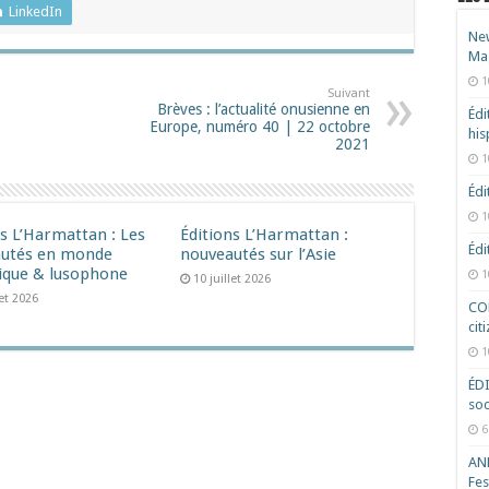
LinkedIn
New
Ma
1
Suivant
Brèves : l’actualité onusienne en
Édi
Europe, numéro 40 | 22 octobre
hi
2021
1
Édi
1
ns L’Harmattan : Les
Éditions L’Harmattan :
Édi
utés en monde
nouveautés sur l’Asie
ique & lusophone
1
10 juillet 2026
let 2026
COD
cit
1
ÉD
soc
6
ANR
Fes