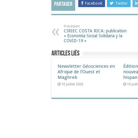
Facebook
Twitter
Partager
Précédent
CIRIEC COSTA RICA: publication
« Economía Social Solidaria y la
COVID-19 »
Articles liés
Newsletter Géosciences en
Éditio
Afrique de l’Ouest et
nouvea
Maghreb
hispan
10 juillet 2026
10 juil