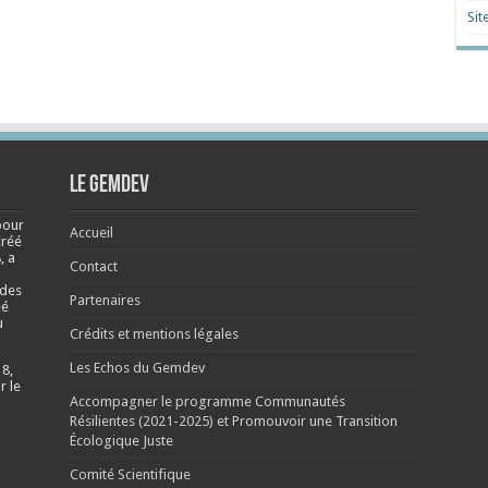
Sit
Le Gemdev
pour
Accueil
créé
, a
Contact
 des
Partenaires
éé
u
Crédits et mentions légales
Les Echos du Gemdev
 8,
r le
Accompagner le programme Communautés
Résilientes (2021-2025) et Promouvoir une Transition
Écologique Juste
Comité Scientifique