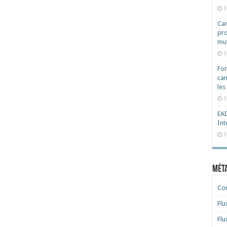
3
Cam
pro
mut
3
Fon
can
les
3
EAD
Int
3
Mét
Co
Flu
Flu