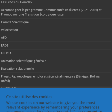
Les Echos du Gemdev
Accompagner le programme Communautés Résilientes (2021-2025) et
Promouvoir une Transition Écologique Juste
Comité Scientifique
Valorisation
AFD
EADI
GIERSA
Animation scientifique générale
Évaluation relationnelle
Projet : Agroécologie, emploi et sécurité alimentaire (Sénégal, Bolivie,
Brésil)
Le GEMDEV
La pluridisciplinarité
Ce site utilise des cookies
We use cookies on our website to give you the most
La coopération internationale
relevant experience by remembering your preferences
and repeat visits. By clicking “Accept All”, you consent to
Les instances du GEMDEV