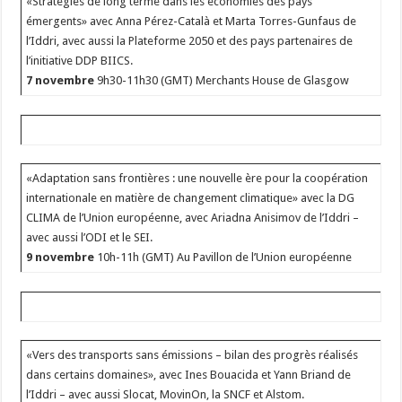
«Stratégies de long terme dans les économies des pays
émergents» avec Anna Pérez-Català et Marta Torres-Gunfaus de
l’Iddri, avec aussi la Plateforme 2050 et des pays partenaires de
l’initiative DDP BIICS.
7 novembre
9h30-11h30 (GMT) Merchants House de Glasgow
«Adaptation sans frontières : une nouvelle ère pour la coopération
internationale en matière de changement climatique» avec la DG
CLIMA de l’Union européenne, avec Ariadna Anisimov de l’Iddri –
avec aussi l’ODI et le SEI.
9 novembre
10h-11h (GMT) Au Pavillon de l’Union européenne
«Vers des transports sans émissions – bilan des progrès réalisés
dans certains domaines», avec Ines Bouacida et Yann Briand de
l’Iddri – avec aussi Slocat, MovinOn, la SNCF et Alstom.