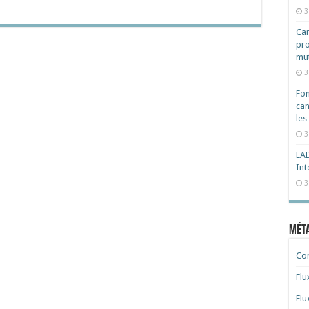
3
Cam
pro
mut
3
Fon
can
les
3
EAD
Int
3
Mét
Co
Flu
Flu