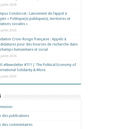
 juillet 2026
pus Condorcet : Lancement de l’appel à
jets « Politique(s) publique(s), territoires et
ations sociales »
 juillet 2026
dation Croix-Rouge française : Appels à
didatures pour des bourses de recherche dans
 champs humanitaire et social
 juillet 2026
I eNewsletter #7/1 | The Political Economy of
ernational Solidarity & More
 juillet 2026
a
nnexion
x des publications
x des commentaires