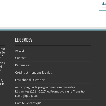
Sit
Le Gemdev
pour
Accueil
créé
, a
Contact
 des
Partenaires
éé
u
Crédits et mentions légales
Les Echos du Gemdev
 8,
r le
Accompagner le programme Communautés
Résilientes (2021-2025) et Promouvoir une Transition
Écologique Juste
Comité Scientifique