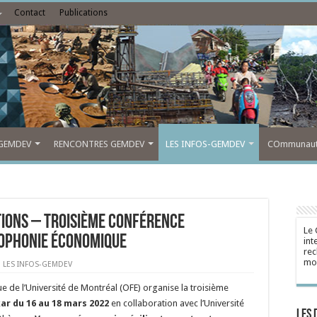
Contact
Publications
GEMDEV
RENCONTRES GEMDEV
LES INFOS-GEMDEV
COmmunauté
tions – Troisième conférence
Le 
cophonie économique
int
rec
mon
,
LES INFOS-GEMDEV
 de l’Université de Montréal (OFE) organise la troisième
ar du 16 au 18 mars 2022
en collaboration avec l’Université
Les 