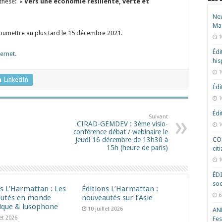
 thèse: «
Vers une économie résiliente, verte et
New
Ma
oumettre au plus tard le 15 décembre 2021.
1
Édi
ternet.
hi
1
LinkedIn
Édi
1
Édi
Suivant
CIRAD-GEMDEV : 3ème visio-
1
conférence débat / webinaire le
Jeudi 16 décembre de 13h30 à
COD
15h (heure de paris)
cit
1
ÉD
soc
ns L’Harmattan : Les
Éditions L’Harmattan :
6
utés en monde
nouveautés sur l’Asie
ique & lusophone
10 juillet 2026
ANR
let 2026
Fes