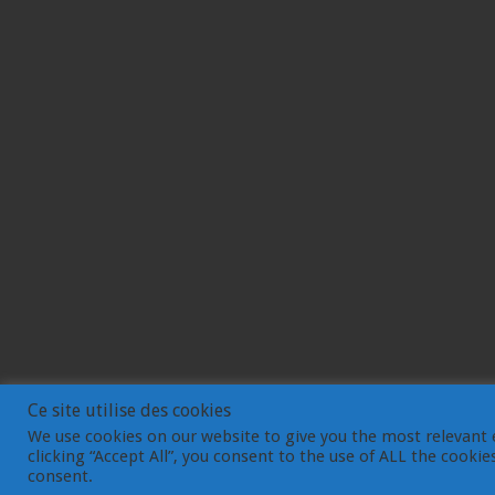
Ce site utilise des cookies
We use cookies on our website to give you the most relevant 
clicking “Accept All”, you consent to the use of ALL the cooki
© Gemdev 2003-2023
consent.