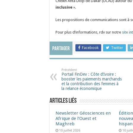
Cheikh Anta Diop de Dakar (UCAD) autour du
inclusive
».
Les propositions de communications sont à s
Pour plus d’informations, rdv sur notre
site in
Facebook
Twitter
Partager
Précédent
Portail FinDev : Côte d’Ivoire :
booster les paiements marchands
et la contribution des femmes à
la relance économique
Articles liés
Newsletter Géosciences en
Éditio
Afrique de l’Ouest et
nouvea
Maghreb
hispan
10 juillet 2026
10 juil