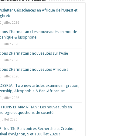
sletter Géosciences en Afrique de l’Ouest et
ghreb
0 juillet 2026
tions L’Harmattan : Les nouveautés en monde
spanique & lusophone
0 juillet 2026
tions L’Harmattan : nouveautés sur l’Asie
0 juillet 2026
tions L’Harmattan : nouveautés Afrique !​
0 juillet 2026
ESRIA : Two new articles examine migration,
izenship, Afrophobia & Pan-Africanism.
0 juillet 2026
ITIONS L’HARMATTAN : Les nouveautés en
iologie et questions de société
 juillet 2026
 : les 13e Rencontres Recherche et Création,
tival d’Avignon, 9 et 10 juillet 2026 !