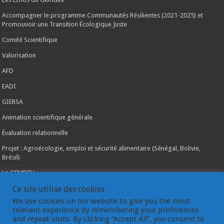
Accompagner le programme Communautés Résilientes (2021-2025) et
Promouvoir une Transition Écologique Juste
Comité Scientifique
Valorisation
AFD
EADI
GIERSA
Animation scientifique générale
Évaluation relationnelle
Projet : Agroécologie, emploi et sécurité alimentaire (Sénégal, Bolivie,
Brésil)
Le GEMDEV
La pluridisciplinarité
Ce site utilise des cookies
We use cookies on our website to give you the most
La coopération internationale
relevant experience by remembering your preferences
and repeat visits. By clicking “Accept All”, you consent to
Les instances du GEMDEV