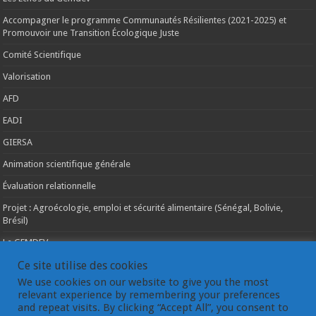
Accompagner le programme Communautés Résilientes (2021-2025) et
Promouvoir une Transition Écologique Juste
Comité Scientifique
Valorisation
AFD
EADI
GIERSA
Animation scientifique générale
Évaluation relationnelle
Projet : Agroécologie, emploi et sécurité alimentaire (Sénégal, Bolivie,
Brésil)
Le GEMDEV
La pluridisciplinarité
Ce site utilise des cookies
We use cookies on our website to give you the most
La coopération internationale
relevant experience by remembering your preferences
and repeat visits. By clicking “Accept All”, you consent to
Les instances du GEMDEV