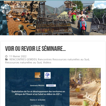
Voir ou revoir le séminaire…
11 février 2022
RENCONTRES GEMDEV
,
Rencontres Ressources naturelles au Sud
,
Ressources naturelles au Sud
,
Vidéos