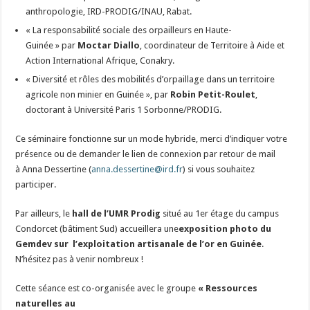
anthropologie, IRD-PRODIG/INAU, Rabat.
« La responsabilité sociale des orpailleurs en Haute-
Guinée » par
Moctar Diallo
, coordinateur de Territoire à Aide et
Action International Afrique, Conakry.
« Diversité et rôles des mobilités d’orpaillage dans un territoire
agricole non minier en Guinée », par
Robin Petit-Roulet
,
doctorant à Université Paris 1 Sorbonne/PRODIG.
Ce séminaire fonctionne sur un mode hybride, merci d’indiquer votre
présence ou de demander le lien de connexion par retour de mail
à Anna Dessertine (
anna.dessertine@ird.fr
) si vous souhaitez
participer.
Par ailleurs, le
hall de l’UMR Prodig
situé au 1er étage du campus
Condorcet (bâtiment Sud) accueillera une
exposition photo du
Gemdev sur l’exploitation artisanale de l’or en Guinée
.
N’hésitez pas à venir nombreux !
Cette séance est co-organisée avec le groupe
« Ressources
naturelles au