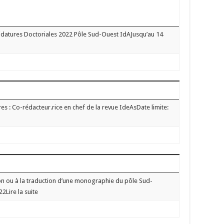
datures Doctoriales 2022 Pôle Sud-Ouest IdAJusqu’au 14
s : Co-rédacteur.rice en chef de la revue IdeAsDate limite:
on ou à la traduction d’une monographie du pôle Sud-
2Lire la suite