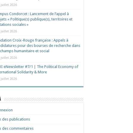
 juillet 2026
pus Condorcet : Lancement de l’appel à
jets « Politique(s) publique(s), territoires et
ations sociales »
 juillet 2026
dation Croix-Rouge française : Appels à
didatures pour des bourses de recherche dans
 champs humanitaire et social
 juillet 2026
I eNewsletter #7/1 | The Political Economy of
ernational Solidarity & More
 juillet 2026
a
nnexion
x des publications
x des commentaires