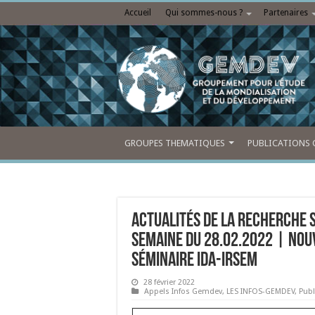
Accueil
Qui sommes-nous ?
Partenaires
GROUPES THEMATIQUES
PUBLICATIONS 
Actualités de la recherche s
Semaine du 28.02.2022 | Nouv
Séminaire IdA-IRSEM
28 février 2022
Appels Infos Gemdev
,
LES INFOS-GEMDEV
,
Publ