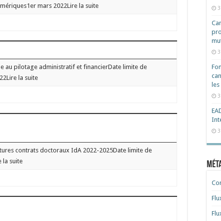
Amériques1er mars 2022Lire la suite
3
Cam
pro
mut
3
 au pilotage administratif et financierDate limite de
Fon
can
22Lire la suite
les
3
EAD
Int
3
ures contrats doctoraux IdA 2022-2025Date limite de
 la suite
Mét
Co
Flu
Flu