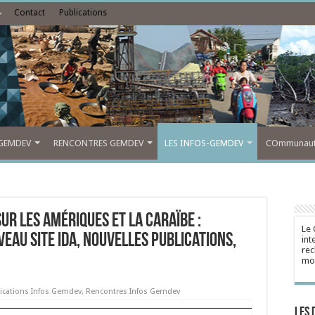
Contact
Publications
GEMDEV
RENCONTRES GEMDEV
LES INFOS-GEMDEV
COmmunauté
ur les Amériques et la Caraïbe :
Le 
eau site IdA, Nouvelles publications,
int
rec
mon
ications Infos Gemdev
,
Rencontres Infos Gemdev
Les 