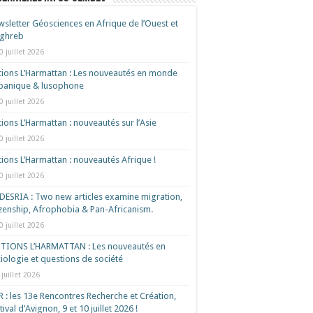
sletter Géosciences en Afrique de l’Ouest et
ghreb
0 juillet 2026
tions L’Harmattan : Les nouveautés en monde
spanique & lusophone
0 juillet 2026
tions L’Harmattan : nouveautés sur l’Asie
0 juillet 2026
tions L’Harmattan : nouveautés Afrique !​
0 juillet 2026
ESRIA : Two new articles examine migration,
izenship, Afrophobia & Pan-Africanism.
0 juillet 2026
ITIONS L’HARMATTAN : Les nouveautés en
iologie et questions de société
 juillet 2026
 : les 13e Rencontres Recherche et Création,
tival d’Avignon, 9 et 10 juillet 2026 !