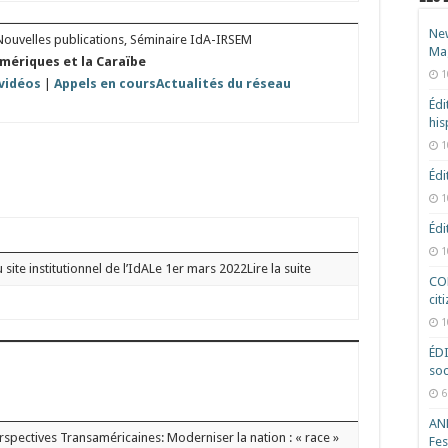
New
Nouvelles publications, Séminaire IdA-IRSEM
Ma
Amériques et la Caraïbe
1
vidéos
|
Appels en cours
Actualités du réseau
Édi
hi
1
Édi
1
Édi
1
ite institutionnel de l’IdALe 1er mars 2022Lire la suite
COD
cit
1
ÉD
soc
6
ANR
pectives Transaméricaines: Moderniser la nation : « race »
Fes