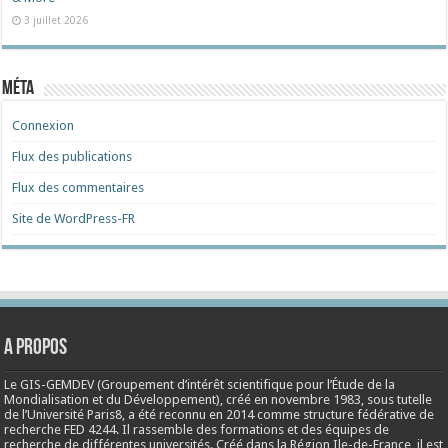
3 juillet 2026
Méta
Connexion
Flux des publications
Flux des commentaires
Site de WordPress-FR
A propos
Le GIS-GEMDEV (Groupement d’intérêt scientifique pour l’Étude de la
Mondialisation et du Développement), créé en
novembre 1983
, sous tutelle
de l’Université Paris8, a été reconnu en 2014 comme structure fédérative de
recherche FED 4244. Il rassemble des formations et des équipes de
recherche de différentes universités. Créé dans la Région Ile-de-France, il est