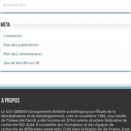
3 juillet 2026
Méta
Connexion
Flux des publications
Flux des commentaires
Site de WordPress-FR
A propos
Le GIS-GEMDEV (Groupement d’intérêt scientifique pour l’Étude de la
Mondialisation et du Développement), créé en
novembre 1983
, sous tutelle
de l’Université Paris8, a été reconnu en 2014 comme structure fédérative de
recherche FED 4244. Il rassemble des formations et des équipes de
recherche de différentes universités. Créé dans la Région Ile-de-France, il est