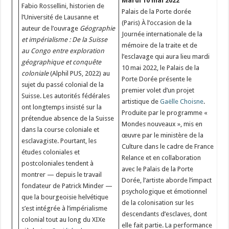
Mardi 10 mai 2022
Fabio Rossellini, historien de
Palais de la Porte dorée
l’Université de Lausanne et
(Paris) À l’occasion de la
auteur de l’ouvrage
Géographie
Journée internationale de la
et impérialisme : De la Suisse
mémoire de la traite et de
au Congo entre exploration
l’esclavage qui aura lieu mardi
géographique et conquête
10 mai 2022, le Palais de la
coloniale
(Alphil PUS, 2022) au
Porte Dorée présente le
sujet du passé colonial de la
premier volet d’un projet
Suisse. Les autorités fédérales
artistique de
Gaëlle Choisne
.
ont longtemps insisté sur la
Produite par le programme «
prétendue absence de la Suisse
Mondes nouveaux », mis en
dans la course coloniale et
œuvre par le ministère de la
esclavagiste. Pourtant, les
Culture dans le cadre de France
études coloniales et
Relance et en collaboration
postcoloniales tendent à
avec le Palais de la Porte
montrer — depuis le travail
Dorée, l’artiste aborde l’impact
fondateur de Patrick Minder —
psychologique et émotionnel
que la bourgeoisie helvétique
de la colonisation sur les
s’est intégrée à l’impérialisme
descendants d’esclaves, dont
colonial tout au long du XIXe
elle fait partie. La performance