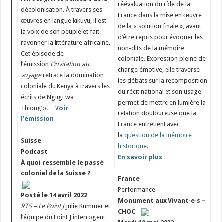
réévaluation du rôle de la
décolonisation. À travers ses
France dans la mise en œuvre
œuvres en langue kikuyu, il est
de la « solution finale », avant
la voix de son peuple et fait
d’être repris pour évoquer les
rayonner la littérature africaine.
non-dits de la mémoire
Cet épisode de
coloniale. Expression pleine de
l’émission
L’invitation au
charge émotive, elle traverse
voyage
retrace la domination
les débats sur la recomposition
coloniale du Kenya à travers les
du récit national et son usage
écrits de Ngugi wa
permet de mettre en lumière la
Thiong’o.
Voir
relation douloureuse que la
l’émission
France entretient avec
la
question de la mémoire
Suisse
historique.
Podcast
En savoir plus
À quoi ressemble le passé
colonial de la Suisse ?
France
Performance
Posté le 14 avril 2022
Monument aux Vivant·e·s –
RTS – Le Point J
Julie Kummer et
CHOC
l’équipe du Point J interrogent