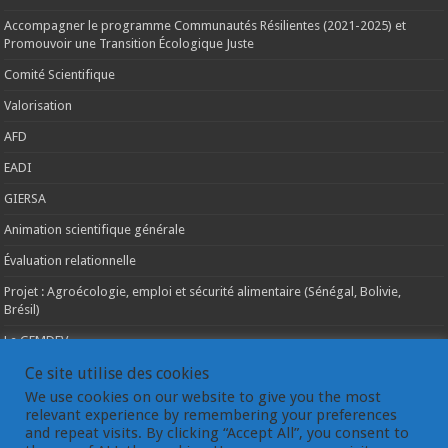
Accompagner le programme Communautés Résilientes (2021-2025) et
Promouvoir une Transition Écologique Juste
Comité Scientifique
Valorisation
AFD
EADI
GIERSA
Animation scientifique générale
Évaluation relationnelle
Projet : Agroécologie, emploi et sécurité alimentaire (Sénégal, Bolivie,
Brésil)
Le GEMDEV
La pluridisciplinarité
Ce site utilise des cookies
We use cookies on our website to give you the most
La coopération internationale
relevant experience by remembering your preferences
and repeat visits. By clicking “Accept All”, you consent to
Les instances du GEMDEV