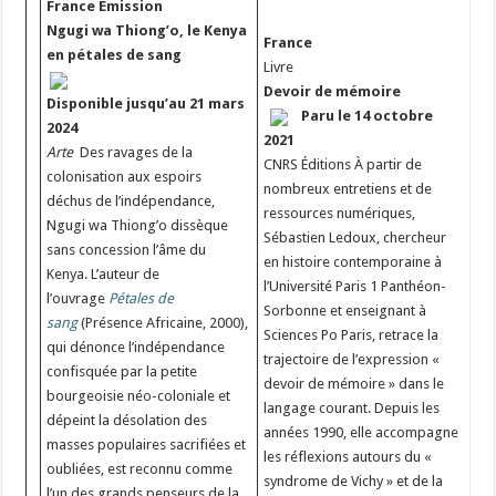
France
Émission
Ngugi wa Thiong’o, le Kenya
France
en pétales de sang
Livre
Devoir de mémoire
Disponible jusqu’au 21 mars
Paru le 14 octobre
2024
2021
Arte
Des ravages de la
CNRS Éditions À partir de
colonisation aux espoirs
nombreux entretiens et de
déchus de l’indépendance,
ressources numériques,
Ngugi wa Thiong’o dissèque
Sébastien Ledoux, chercheur
sans concession l’âme du
en histoire contemporaine à
Kenya. L’auteur de
l’Université Paris 1 Panthéon-
l’ouvrage
Pétales de
Sorbonne et enseignant à
sang
(Présence Africaine, 2000),
Sciences Po Paris, retrace la
qui dénonce l’indépendance
trajectoire de l’expression «
confisquée par la petite
devoir de mémoire » dans le
bourgeoisie néo-coloniale et
langage courant. Depuis les
dépeint la désolation des
années 1990, elle accompagne
masses populaires sacrifiées et
les réflexions autours du «
oubliées, est reconnu comme
syndrome de Vichy » et de la
l’un des grands penseurs de la