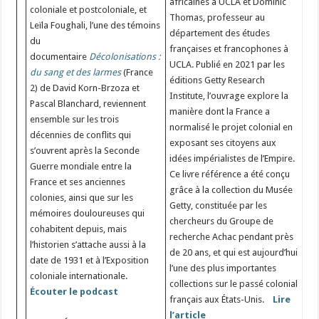
africaines à UCLA et Dominic
coloniale et postcoloniale, et
Thomas, professeur au
Leïla Foughali, l’une des témoins
département des études
du
françaises et francophones à
documentaire
Décolonisations :
UCLA. Publié en 2021 par les
du sang et des larmes
(France
éditions Getty Research
2) de David Korn-Brzoza et
Institute, l’ouvrage explore la
Pascal Blanchard, reviennent
manière dont la France a
ensemble sur les trois
normalisé le projet colonial en
décennies de conflits qui
exposant ses citoyens aux
s’ouvrent après la Seconde
idées impérialistes de l’Empire.
Guerre mondiale entre la
Ce livre référence a été conçu
France et ses anciennes
grâce à la collection du Musée
colonies, ainsi que sur les
Getty, constituée par les
mémoires douloureuses qui
chercheurs du Groupe de
cohabitent depuis, mais
recherche Achac pendant près
l’historien s’attache aussi à la
de 20 ans, et qui est aujourd’hui
date de 1931 et à l’Exposition
l’une des plus importantes
coloniale internationale.
collections sur le passé colonial
Écouter le podcast
français aux États-Unis.
Lire
l’article