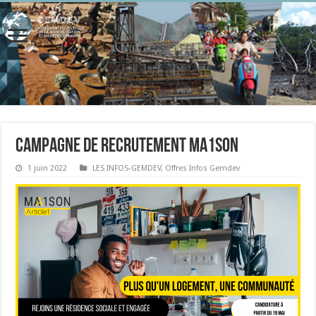
Campagne de Recrutement MA1SON
1 juin 2022
LES INFOS-GEMDEV
,
Offres Infos Gemdev