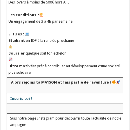
Des loyers à moins de 500€ hors APL
Les conditions ?
Un engagement de 3 à 4h par semaine
­ ­ ­
Si tu es :
Etudiant
en IDF à la rentrée prochaine
Boursier
quelque soit ton échelon
Ultra motivé
et prêt à contribuer au développement d’une société
plus solidaire ­ ­
­
Alors rejoins ta MA1SON et fais partie de l’aventure !
­ ­
­ ­
Inscris toi !
­ ­ ­
­ ­
­ ­ Suis notre page Instagram pour découvrir toute l’actualité de notre
campagne