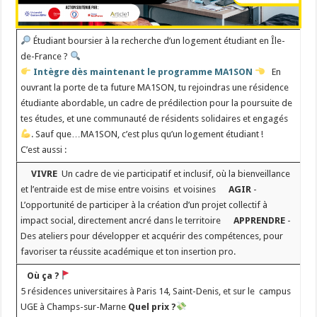
Étudiant boursier à la recherche d’un logement étudiant en Île-
de-France ?
­ ­ ­
Intègre dès maintenant le programme MA1SON
­ ­ En
ouvrant la porte de ta future MA1SON, tu rejoindras une résidence
étudiante abordable, un cadre de prédilection pour la poursuite de
tes études, et une communauté de résidents solidaires et engagés
. Sauf que…MA1SON, c’est plus qu’un logement étudiant !
C’est aussi : ­
­ ­ ­ ­
VIVRE
­ Un cadre de vie participatif et inclusif, où la bienveillance
et l’entraide est de mise entre voisins et voisines ­ ­ ­ ­ ­
AGIR
­
L’opportunité de participer à la création d’un projet collectif à
impact social, directement ancré dans le territoire ­ ­ ­ ­ ­
APPRENDRE
­
Des ateliers pour développer et acquérir des compétences, pour
favoriser ta réussite académique et ton insertion pro. ­ ­ ­
­ ­ ­
Où ça ?
5 résidences universitaires à Paris 14, Saint-Denis, et sur le campus
UGE à Champs-sur-Marne
Quel prix ?