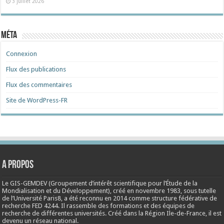
3 juillet 2026
Méta
Connexion
Flux des publications
Flux des commentaires
Site de WordPress-FR
A propos
Le GIS-GEMDEV (Groupement d’intérêt scientifique pour l’Étude de la
Mondialisation et du Développement), créé en
novembre 1983
, sous tutelle
de l’Université Paris8, a été reconnu en 2014 comme structure fédérative de
recherche FED 4244. Il rassemble des formations et des équipes de
recherche de différentes universités. Créé dans la Région Ile-de-France, il est
devenu un réseau national.