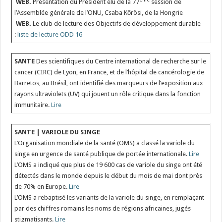
WEB.
Présentation du Président élu de la 77
session de
l’Assemblée générale de l’ONU, Csaba Kőrösi, de la Hongrie
WEB.
Le club de lecture des Objectifs de développement durable
:
liste de lecture ODD 16
SANTE
Des scientifiques du Centre international de recherche sur le
cancer (CIRC) de Lyon, en France, et de l’hôpital de cancérologie de
Barretos, au Brésil, ont identifié des marqueurs de l’exposition aux
rayons ultraviolets (UV) qui jouent un rôle critique dans la fonction
immunitaire.
Lire
SANTE | VARIOLE DU SINGE
L’Organisation mondiale de la santé (OMS) a classé la variole du
singe en urgence de santé publique de portée internationale.
Lire
L’OMS a indiqué que plus de 19 600 cas de variole du singe ont été
détectés dans le monde depuis le début du mois de mai dont près
de 70% en Europe.
Lire
L’OMS a rebaptisé les variants de la variole du singe, en remplaçant
par des chiffres romains les noms de régions africaines, jugés
stigmatisants.
Lire