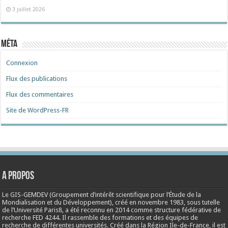
3 juillet 2026
Méta
Connexion
Flux des publications
Flux des commentaires
Site de WordPress-FR
A propos
Le GIS-GEMDEV (Groupement d’intérêt scientifique pour l’Étude de la
Mondialisation et du Développement), créé en
novembre 1983
, sous tutelle
de l’Université Paris8, a été reconnu en 2014 comme structure fédérative de
recherche FED 4244. Il rassemble des formations et des équipes de
recherche de différentes universités. Créé dans la Région Ile-de-France, il est