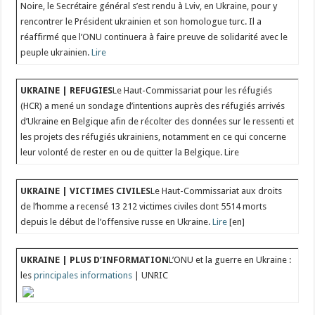
Noire, le Secrétaire général s’est rendu à Lviv, en Ukraine, pour y
rencontrer le Président ukrainien et son homologue turc. Il a
réaffirmé que l’ONU continuera à faire preuve de solidarité avec le
peuple ukrainien.
Lire
UKRAINE | REFUGIES
Le Haut-Commissariat pour les réfugiés
(HCR) a mené un sondage d’intentions auprès des réfugiés arrivés
d’Ukraine en Belgique afin de récolter des données sur le ressenti et
les projets des réfugiés ukrainiens, notamment en ce qui concerne
leur volonté de rester en ou de quitter la Belgique. Lire
UKRAINE | VICTIMES CIVILES
Le Haut-Commissariat aux droits
de l’homme a recensé 13 212 victimes civiles dont 5514 morts
depuis le début de l’offensive russe en Ukraine.
Lire
[en]
UKRAINE | PLUS D’INFORMATION
L’ONU et la guerre en Ukraine :
les
principales informations
| UNRIC