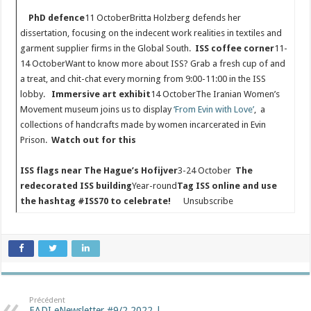
PhD defence
11 OctoberBritta Holzberg defends her
dissertation, focusing on the indecent work realities in textiles and
garment supplier firms in the Global South.
ISS coffee corner
11-
14 OctoberWant to know more about ISS? Grab a fresh cup of and
a treat, and chit-chat every morning from 9:00-11:00 in the ISS
lobby.
Immersive art exhibit
14 OctoberThe Iranian Women’s
Movement museum joins us to display
‘From Evin with Love’
, a
collections of handcrafts made by women incarcerated in Evin
Prison.
Watch out for this
ISS flags near The Hague’s Hofijver
3-24 October
The
redecorated ISS building
Year-round
Tag ISS online and use
the hashtag #ISS70 to celebrate!
Unsubscribe
Précédent
EADI eNewsletter #9/2 2022 |