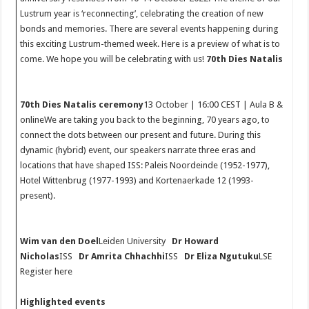
Lustrum year is ‘reconnecting’, celebrating the creation of new
bonds and memories. There are several events happening during
this exciting Lustrum-themed week. Here is a preview of what is to
come. We hope you will be celebrating with us!
70th Dies Natalis
70th Dies Natalis ceremony
13 October | 16:00 CEST | Aula B &
onlineWe are taking you back to the beginning, 70 years ago, to
connect the dots between our present and future. During this
dynamic (hybrid) event, our speakers narrate three eras and
locations that have shaped ISS: Paleis Noordeinde (1952-1977),
Hotel Wittenbrug (1977-1993) and Kortenaerkade 12 (1993-
present).
Wim van den Doel
Leiden University
Dr Howard
Nicholas
ISS
Dr Amrita Chhachhi
ISS
Dr Eliza Ngutuku
LSE
Register here
Highlighted events