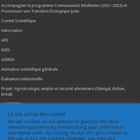
Accompagner le programme Communautés Résilientes (2021-2025) et
Promouvoir une Transition Écologique Juste
Comité Scientifique
Valorisation
AFD
EADI
GIERSA
Animation scientifique générale
Évaluation relationnelle
Projet : Agroécologie, emploi et sécurité alimentaire (Sénégal, Bolivie,
Brésil)
Le GEMDEV
La pluridisciplinarité
Ce site utilise des cookies
We use cookies on our website to give you the most
La coopération internationale
relevant experience by remembering your preferences
and repeat visits. By clicking “Accept All”, you consent to
Les instances du GEMDEV
the use of ALL the cookies. However, you may visit