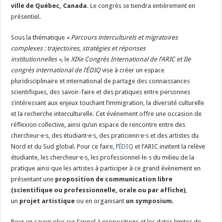
ville de Québec, Canada.
Le congrès se tiendra entièrement en
présentiel.
Sous la thématique
« Parcours interculturels et migratoires
complexes : trajectoires, stratégies et réponses
institutionnelles »,
le
XIXe Congrès International de l’ARIC et IIe
congrès international de l’ÉDIQ
vise à créer un espace
pluridisciplinaire et international de partage des connaissances
scientifiques, des savoir-faire et des pratiques entre personnes
s’intéressant aux enjeux touchant l’immigration, la diversité culturelle
et la recherche interculturelle. Cet événement offre une occasion de
réflexion collective, ainsi qu’un espace de rencontre entre des
chercheur·e·s, des étudiant·e·s, des praticienn·e·s et des artistes du
Nord et du Sud global. Pour ce faire, l’
ÉDIQ
et l’ARIC invitent la relève
étudiante, les chercheur·e·s, les professionnel∙le∙s du milieu de la
pratique ainsi que les artistes à participer à ce grand évènement en
présentant une
proposition de communication libre
(scientifique ou professionnelle, orale ou par affiche)
,
un
projet artistique
ou en organisant
un symposium.
Pour en savoir plus sur l’appel à propositions et les dates limites de