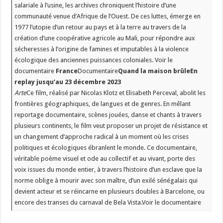
salariale à l’usine, les archives chroniquent l’histoire d’une
communauté venue d’Afrique de l’Ouest. De ces luttes, émerge en
1977 l’utopie d’un retour au pays et à la terre au travers de la
création d’une coopérative agricole au Mali, pour répondre aux
sécheresses à l’origine de famines et imputables à la violence
écologique des anciennes puissances coloniales. Voir le
documentaire
France
Documentaire
Quand la maison brûle
En
replay jusqu’au 23 décembre 2023
Arte
Ce film, réalisé par Nicolas Klotz et Elisabeth Perceval, abolit les
frontières géographiques, de langues et de genres. En mêlant
reportage documentaire, scènes jouées, danse et chants à travers
plusieurs continents, le film veut proposer un projet de résistance et
un changement d’approche radical à un moment où les crises
politiques et écologiques ébranlent le monde. Ce documentaire,
véritable poème visuel et ode au collectif et au vivant, porte des
voix issues du monde entier, à travers l’histoire d’un esclave que la
norme oblige à mourir avec son maître, d’un exilé sénégalais qui
devient acteur et se réincarne en plusieurs doubles à Barcelone, ou
encore des transes du carnaval de Bela Vista.Voir le documentaire