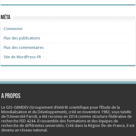
Méta
Connexion
Flux des publications
Flux des commentaires
Site de WordPress-FR
A propos
Le GIS-GEMDEV (Groupement d’intérêt scientifique pour l’Étude de la
Mondialisation et du Développement), créé en
novembre 1983
, sous tutelle
de l’Université Paris8, a été reconnu en 2014 comme structure fédérative de
recherche FED 4244. Il rassemble des formations et des équipes de
recherche de différentes universités. Créé dans la Région Ile-de-France, il est
devenu un réseau national.