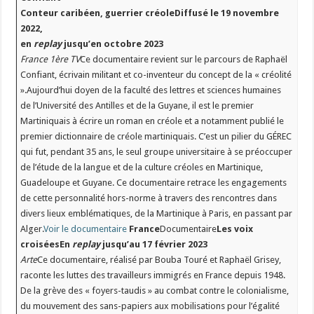
Conteur caribéen, guerrier créole
Diffusé le 19 novembre
2022,
en
replay
jusqu’en octobre 2023
France 1ère TV
Ce documentaire revient sur le parcours de Raphaël
Confiant, écrivain militant et co-inventeur du concept de la « créolité
».Aujourd’hui doyen de la faculté des lettres et sciences humaines
de l’Université des Antilles et de la Guyane, il est le premier
Martiniquais à écrire un roman en créole et a notamment publié le
premier dictionnaire de créole martiniquais. C’est un pilier du GÉREC
qui fut, pendant 35 ans, le seul groupe universitaire à se préoccuper
de l’étude de la langue et de la culture créoles en Martinique,
Guadeloupe et Guyane. Ce documentaire retrace les engagements
de cette personnalité hors-norme à travers des rencontres dans
divers lieux emblématiques, de la Martinique à Paris, en passant par
Alger.
Voir le documentaire
France
Documentaire
Les voix
croisées
En
replay
jusqu’au 17 février 2023
Arte
Ce documentaire, réalisé par Bouba Touré et Raphaël Grisey,
raconte les luttes des travailleurs immigrés en France depuis 1948.
De la grève des « foyers-taudis » au combat contre le colonialisme,
du mouvement des sans-papiers aux mobilisations pour l’égalité