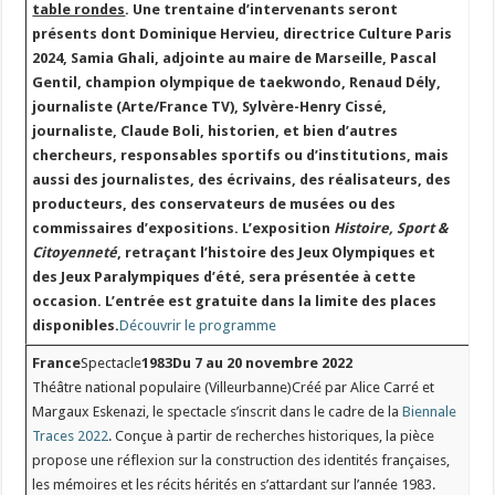
table rondes
. Une trentaine d’intervenants seront
présents dont Dominique Hervieu, directrice Culture Paris
2024, Samia Ghali, adjointe au maire de Marseille, Pascal
Gentil, champion olympique de taekwondo, Renaud Dély,
journaliste (Arte/France TV), Sylvère-Henry Cissé,
journaliste, Claude Boli, historien, et bien d’autres
chercheurs, responsables sportifs ou d’institutions, mais
aussi des journalistes, des écrivains, des réalisateurs, des
producteurs, des conservateurs de musées ou des
commissaires d’expositions. L’exposition
Histoire, Sport &
Citoyenneté
, retraçant l’histoire des Jeux Olympiques et
des Jeux Paralympiques d’été, sera présentée à cette
occasion. L’entrée est gratuite dans la limite des places
disponibles.
Découvrir le programme
France
Spectacle
1983
Du 7 au 20 novembre 2022
Théâtre national populaire (Villeurbanne)Créé par Alice Carré et
Margaux Eskenazi, le spectacle s’inscrit dans le cadre de la
Biennale
Traces 2022
. Conçue à partir de recherches historiques, la pièce
propose une réflexion sur la construction des identités françaises,
les mémoires et les récits hérités en s’attardant sur l’année 1983.