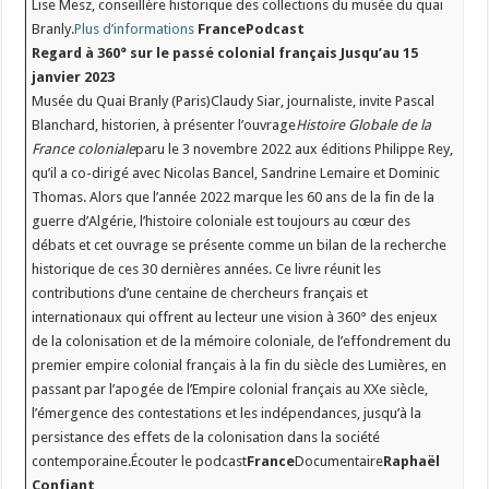
Lise Mesz, conseillère historique des collections du musée du quai
Branly.
Plus d’informations
France
Podcast
Regard à 360° sur le passé colonial français
Jusqu’au 15
janvier 2023
Musée du Quai Branly (Paris)Claudy Siar, journaliste, invite Pascal
Blanchard, historien, à présenter l’ouvrage
Histoire Globale de la
France coloniale
paru le 3 novembre 2022 aux éditions Philippe Rey,
qu’il a co-dirigé avec Nicolas Bancel, Sandrine Lemaire et Dominic
Thomas. Alors que l’année 2022 marque les 60 ans de la fin de la
guerre d’Algérie, l’histoire coloniale est toujours au cœur des
débats et cet ouvrage se présente comme un bilan de la recherche
historique de ces 30 dernières années. Ce livre réunit les
contributions d’une centaine de chercheurs français et
internationaux qui offrent au lecteur une vision à 360° des enjeux
de la colonisation et de la mémoire coloniale, de l’effondrement du
premier empire colonial français à la fin du siècle des Lumières, en
passant par l’apogée de l’Empire colonial français au XXe siècle,
l’émergence des contestations et les indépendances, jusqu’à la
persistance des effets de la colonisation dans la société
contemporaine.Écouter le podcast
France
Documentaire
Raphaël
Confiant