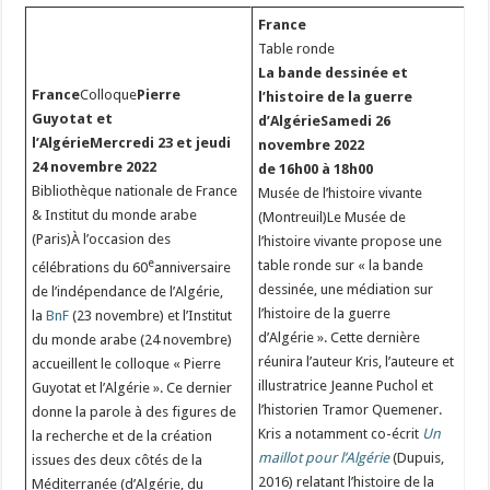
France
Table ronde
La bande dessinée et
France
Colloque
Pierre
l’histoire de la guerre
Guyotat et
d’Algérie
Samedi 26
l’Algérie
Mercredi 23 et jeudi
novembre 2022
24 novembre 2022
de 16h00 à 18h00
Bibliothèque nationale de France
Musée de l’histoire vivante
& Institut du monde arabe
(Montreuil)Le Musée de
(Paris)À l’occasion des
l’histoire vivante propose une
e
table ronde sur « la bande
célébrations du 60
anniversaire
dessinée, une médiation sur
de l’indépendance de l’Algérie,
l’histoire de la guerre
la
BnF
(23 novembre) et l’Institut
d’Algérie ». Cette dernière
du monde arabe (24 novembre)
réunira l’auteur Kris, l’auteure et
accueillent le colloque « Pierre
illustratrice Jeanne Puchol et
Guyotat et l’Algérie ». Ce dernier
l’historien Tramor Quemener.
donne la parole à des figures de
Kris a notamment co-écrit
Un
la recherche et de la création
maillot pour l’Algérie
(Dupuis,
issues des deux côtés de la
2016) relatant l’histoire de la
Méditerranée (d’Algérie, du