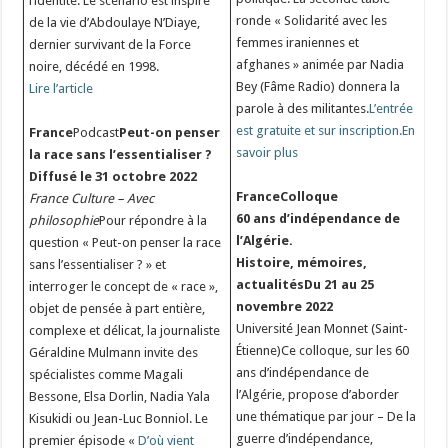
l’identité. Le scénario est inspiré
ronde « Solidarité avec les
de la vie d’Abdoulaye N’Diaye,
femmes iraniennes et
dernier survivant de la Force
afghanes » animée par Nadia
noire, décédé en 1998.
Bey (Fâme Radio) donnera la
Lire l’article
parole à des militantes.
L’entrée
est gratuite et sur inscription.
En
France
Podcast
Peut-on penser
savoir plus
la race sans l’essentialiser ?
Diffusé le 31 octobre 2022
FranceColloque
France Culture – Avec
60 ans d’indépendance de
philosophie
Pour répondre à la
l’Algérie.
question « Peut-on penser la race
Histoire, mémoires,
sans l’essentialiser ? » et
actualités
Du 21 au 25
interroger le concept de « race »,
novembre 2022
objet de pensée à part entière,
Université Jean Monnet (Saint-
complexe et délicat, la journaliste
Étienne)Ce colloque, sur les 60
Géraldine Mulmann invite des
ans d’indépendance de
spécialistes comme Magali
l’Algérie, propose d’aborder
Bessone, Elsa Dorlin, Nadia Yala
une thématique par jour – De la
Kisukidi ou Jean-Luc Bonniol. Le
guerre d’indépendance,
premier épisode «
D’où vient