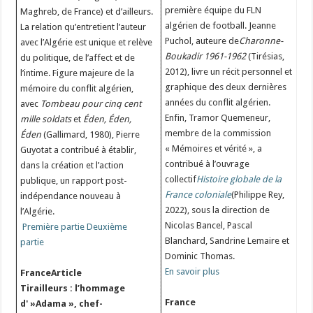
première équipe du FLN
Maghreb, de France) et d’ailleurs.
algérien de football. Jeanne
La relation qu’entretient l’auteur
Puchol, auteure de
Charonne-
avec l’Algérie est unique et relève
Boukadir 1961-1962
(Tirésias,
du politique, de l’affect et de
2012), livre un récit personnel et
l’intime. Figure majeure de la
graphique des deux dernières
mémoire du conflit algérien,
années du conflit algérien.
avec
Tombeau pour cinq cent
Enfin, Tramor Quemeneur,
mille soldats
et
Éden, Éden,
membre de la commission
Éden
(Gallimard, 1980), Pierre
« Mémoires et vérité », a
Guyotat a contribué à établir,
contribué à l’ouvrage
dans la création et l’action
collectif
Histoire globale de la
publique, un rapport post-
France coloniale
(Philippe Rey,
indépendance nouveau à
2022), sous la direction de
l’Algérie.
Nicolas Bancel, Pascal
Première partie
Deuxième
Blanchard, Sandrine Lemaire et
partie
Dominic Thomas.
En savoir plus
FranceArticle
Tirailleurs : l’hommage
France
d' »Adama », chef-