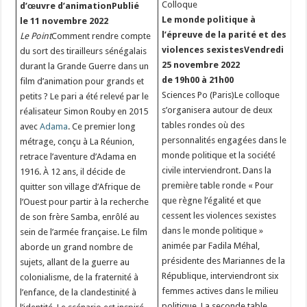
Colloque
d’œuvre d’animation
Publié
Le monde politique à
le 11 novembre 2022
l’épreuve de la parité et des
Le Point
Comment rendre compte
violences sexistes
Vendredi
du sort des tirailleurs sénégalais
25 novembre 2022
durant la Grande Guerre dans un
de 19h00 à 21h00
film d’animation pour grands et
Sciences Po (Paris)Le colloque
petits ? Le pari a été relevé par le
s’organisera autour de deux
réalisateur Simon Rouby en 2015
tables rondes où des
avec
Adama
. Ce premier long
personnalités engagées dans le
métrage, conçu à La Réunion,
monde politique et la société
retrace l’aventure d’Adama en
civile interviendront. Dans la
1916. À 12 ans, il décide de
première table ronde « Pour
quitter son village d’Afrique de
que règne l’égalité et que
l’Ouest pour partir à la recherche
cessent les violences sexistes
de son frère Samba, enrôlé au
dans le monde politique »
sein de l’armée française. Le film
animée par Fadila Méhal,
aborde un grand nombre de
présidente des Mariannes de la
sujets, allant de la guerre au
République, interviendront six
colonialisme, de la fraternité à
femmes actives dans le milieu
l’enfance, de la clandestinité à
politique. La seconde table