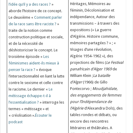
Héritages, Mémoires au
l’idée qu’il y a des races ?
»
féminin, Décolonisation et
aborde l’histoire de ce concept.
indépendance, Autour des
Le deuxième «
Comment parler
transmissions – à travers des
de la race sans être raciste ?
»
expositions (« La guerre
traite de la notion comme
d’Algérie. Histoire commune,
construction politique et sociale,
mémoires partagées ? » ; «
et de la nécessité de
Visages d’une révolution,
déshistoriciser le concept. Le
Algérie 1954-1962 »), des
troisième épisode «
Les
projections de films (
Le Festival
féminismes aident-ils mieux à
panafricain d’Alger 1969
de
penser la race ?
» évoque
William Klein ;
La bataille
l’intersectionnalité en liant la lutte
d’Alger
(1966) de Gillo
contre le sexisme et celle contre
Pontecorvo ;
Moudjahidate,
le racisme. Le dernier «
Le
des engagements de femmes
métissage échappe-t-il à
pour l’Indépendance de
l’essentialisation ?
» interroge les
l’Algérie
d’Alexandra Dols), des
termes « métissage » et
tables rondes et débats, ou
« créolisation ».
Écouter le
encore des rencontres
podcast
littéraires et théâtrales. A