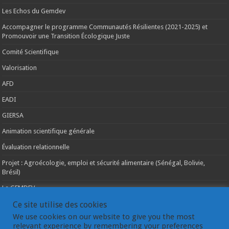
Les Echos du Gemdev
Accompagner le programme Communautés Résilientes (2021-2025) et
Promouvoir une Transition Écologique Juste
Comité Scientifique
Valorisation
AFD
EADI
GIERSA
Animation scientifique générale
Évaluation relationnelle
Projet : Agroécologie, emploi et sécurité alimentaire (Sénégal, Bolivie,
Brésil)
Le GEMDEV
La pluridisciplinarité
Ce site utilise des cookies
We use cookies on our website to give you the most
La coopération internationale
relevant experience by remembering your preferences