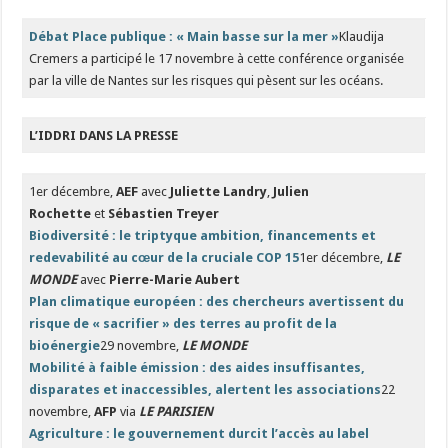
Débat Place publique : « Main basse sur la mer »
Klaudija
Cremers a participé le 17 novembre à cette conférence organisée
par la ville de Nantes sur les risques qui pèsent sur les océans.
L’IDDRI DANS LA PRESSE
1er décembre,
AEF
avec
Juliette Landry
,
Julien
Rochette
et
Sébastien Treyer
Biodiversité : le triptyque ambition, financements et
redevabilité au cœur de la cruciale COP 15
1er décembre,
LE
MONDE
avec
Pierre-Marie Aubert
Plan climatique européen : des chercheurs avertissent du
risque de « sacrifier » des terres au profit de la
bioénergie
29 novembre,
LE MONDE
Mobilité à faible émission : des aides insuffisantes,
disparates et inaccessibles, alertent les associations
22
novembre,
AFP
via
LE PARISIEN
Agriculture : le gouvernement durcit l’accès au label