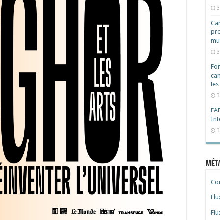
3
Cam
pro
mut
3
Fon
can
les
3
EAD
Int
3
Mét
Co
Flu
Flu