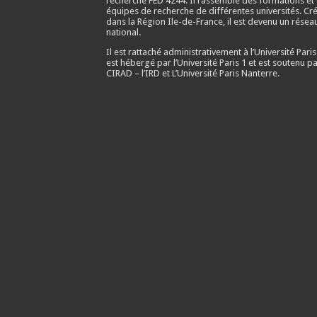
recherche FED 4244. Il rassemble des formations et
équipes de recherche de différentes universités. Cr
dans la Région Ile-de-France, il est devenu un résea
national.
Il est rattaché administrativement à l’Université Paris
est hébergé par l’Université Paris 1 et est soutenu pa
CIRAD – l’IRD et L’Université Paris Nanterre.