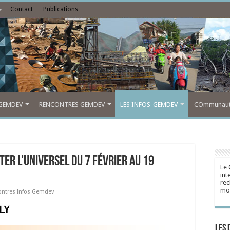
Contact
Publications
GEMDEV
RENCONTRES GEMDEV
LES INFOS-GEMDEV
COmmunauté
ter l’universel du 7 février au 19
Le 
int
rec
mon
ontres Infos Gemdev
Les 