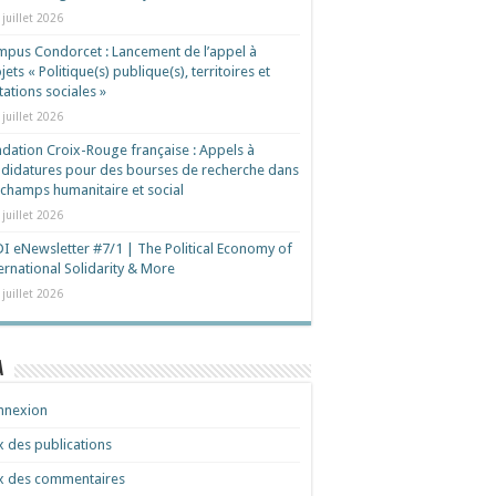
 juillet 2026
pus Condorcet : Lancement de l’appel à
jets « Politique(s) publique(s), territoires et
ations sociales »
 juillet 2026
dation Croix-Rouge française : Appels à
didatures pour des bourses de recherche dans
 champs humanitaire et social
 juillet 2026
I eNewsletter #7/1 | The Political Economy of
ernational Solidarity & More
 juillet 2026
a
nnexion
x des publications
x des commentaires