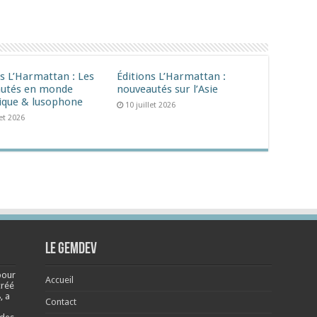
ns L’Harmattan : Les
Éditions L’Harmattan :
utés en monde
nouveautés sur l’Asie
ique & lusophone
10 juillet 2026
let 2026
Le Gemdev
pour
Accueil
créé
, a
Contact