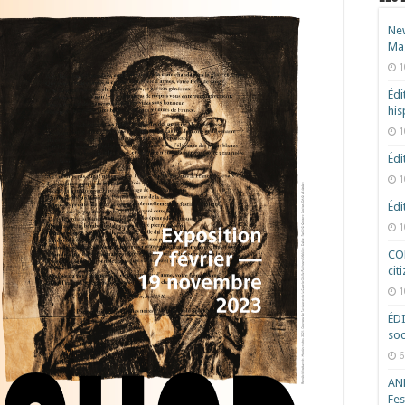
New
Ma
1
Édi
hi
1
Édi
1
Édi
1
COD
cit
1
ÉD
soc
6
ANR
Fes