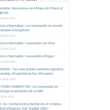
sletter Géosciences en Afrique de l’Ouest et
ghreb
0 juillet 2026
tions L’Harmattan : Les nouveautés en monde
spanique & lusophone
0 juillet 2026
tions L’Harmattan : nouveautés sur l’Asie
0 juillet 2026
tions L’Harmattan : nouveautés Afrique !​
0 juillet 2026
ESRIA : Two new articles examine migration,
izenship, Afrophobia & Pan-Africanism.
0 juillet 2026
ITIONS L’HARMATTAN : Les nouveautés en
iologie et questions de société
 juillet 2026
 : les 13e Rencontres Recherche et Création,
tival d’Avignon, 9 et 10 juillet 2026 !