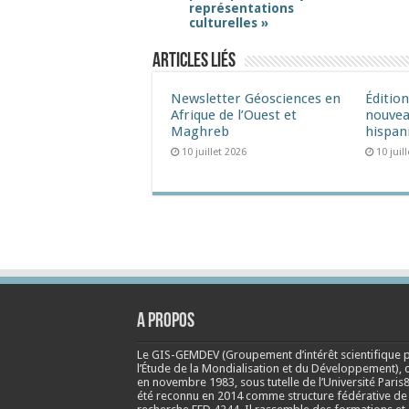
représentations
culturelles »
Articles liés
Newsletter Géosciences en
Éditio
Afrique de l’Ouest et
nouvea
Maghreb
hispan
10 juillet 2026
10 juil
A propos
Le GIS-GEMDEV (Groupement d’intérêt scientifique 
l’Étude de la Mondialisation et du Développement), 
en
novembre 1983
, sous tutelle de l’Université Paris8
été reconnu en 2014 comme structure fédérative de