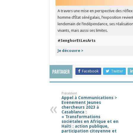
A travers une mise en perspective des réflexio
homme d’État sénégalais, l’exposition revient 
lendemain de l’indépendance, ses réalisatio
vivants, mais aussi ses limites.
#SenghorEtLesArts
Je découvre >
Facebook
Twitter
Partager
Précédent
Appel à Communications >
Evenement Jeunes
chercheurs 2023 à
Casablanca :
« Transformations
sociétales en Afrique et en
Haïti : action publique,
participation citoyenne et