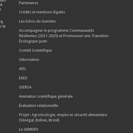
 des
Partenaires
éé
u
Crédits et mentions légales
Les Echos du Gemdev
 8,
r le
Accompagner le programme Communautés
Résilientes (2021-2025) et Promouvoir une Transition
Écologique Juste
Comité Scientifique
Valorisation
AFD
EADI
GIERSA
Animation scientifique générale
Évaluation relationnelle
Projet : Agroécologie, emploi et sécurité alimentaire
(Sénégal, Bolivie, Brésil)
Le GEMDEV