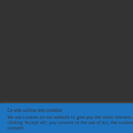
Ce site utilise des cookies
We use cookies on our website to give you the most relevant 
clicking “Accept All”, you consent to the use of ALL the cooki
© Gemdev 2003-2023
consent.