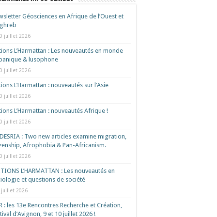
sletter Géosciences en Afrique de l’Ouest et
ghreb
0 juillet 2026
tions L’Harmattan : Les nouveautés en monde
spanique & lusophone
0 juillet 2026
tions L’Harmattan : nouveautés sur l’Asie
0 juillet 2026
tions L’Harmattan : nouveautés Afrique !​
0 juillet 2026
ESRIA : Two new articles examine migration,
izenship, Afrophobia & Pan-Africanism.
0 juillet 2026
ITIONS L’HARMATTAN : Les nouveautés en
iologie et questions de société
 juillet 2026
 : les 13e Rencontres Recherche et Création,
tival d’Avignon, 9 et 10 juillet 2026 !