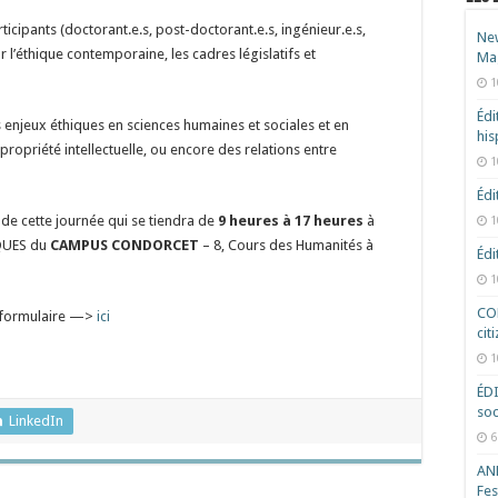
ticipants (doctorant.e.s, post-doctorant.e.s, ingénieur.e.s,
New
r l’éthique contemporaine, les cadres législatifs et
Ma
1
Édi
s enjeux éthiques en sciences humaines et sociales et en
hi
 propriété intellectuelle, ou encore des relations entre
1
Édi
 de cette journée qui se tiendra de
9 heures à 17 heures
à
1
QUES du
CAMPUS CONDORCET
– 8, Cours des Humanités à
Édi
1
COD
le formulaire —>
ici
cit
1
ÉD
soc
LinkedIn
6
ANR
Fes