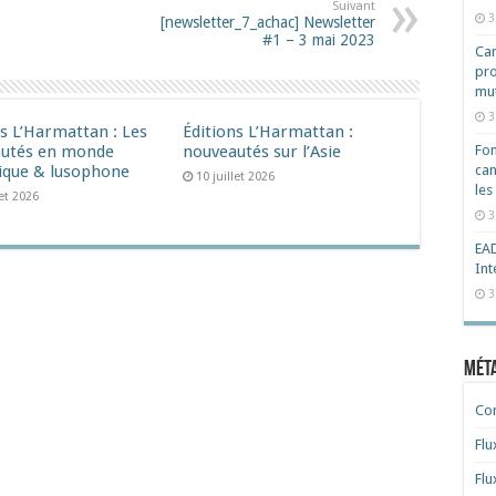
Suivant
3
[newsletter_7_achac] Newsletter
#1 – 3 mai 2023
Cam
pro
mut
3
ns L’Harmattan : Les
Éditions L’Harmattan :
utés en monde
nouveautés sur l’Asie
Fon
ique & lusophone
can
10 juillet 2026
les
let 2026
3
EAD
Int
3
Mét
Co
Flu
Flu