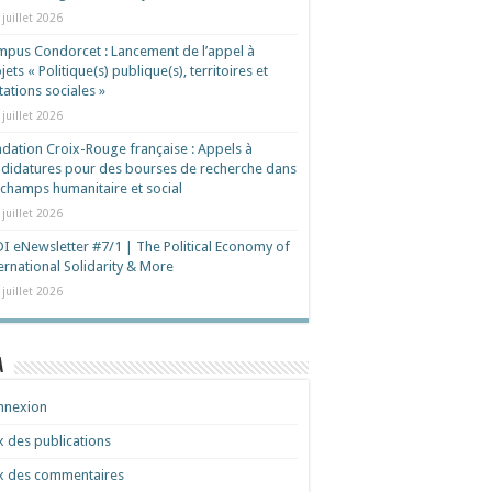
 juillet 2026
pus Condorcet : Lancement de l’appel à
jets « Politique(s) publique(s), territoires et
ations sociales »
 juillet 2026
dation Croix-Rouge française : Appels à
didatures pour des bourses de recherche dans
 champs humanitaire et social
 juillet 2026
I eNewsletter #7/1 | The Political Economy of
ernational Solidarity & More
 juillet 2026
a
nnexion
x des publications
x des commentaires