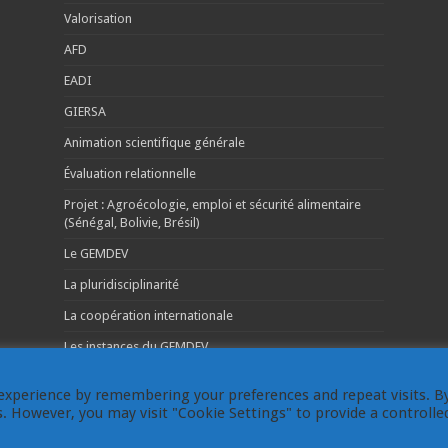
Valorisation
AFD
EADI
GIERSA
Animation scientifique générale
Évaluation relationnelle
Projet : Agroécologie, emploi et sécurité alimentaire
(Sénégal, Bolivie, Brésil)
Le GEMDEV
La pluridisciplinarité
La coopération internationale
Les instances du GEMDEV
experience by remembering your preferences and repeat visits. B
es. However, you may visit "Cookie Settings" to provide a controlle