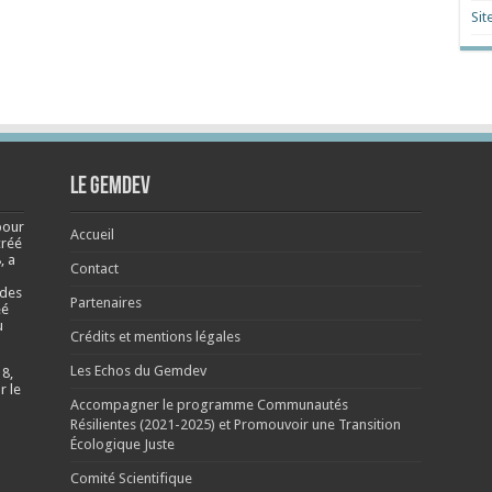
Sit
Le Gemdev
pour
Accueil
créé
, a
Contact
 des
Partenaires
éé
u
Crédits et mentions légales
Les Echos du Gemdev
 8,
r le
Accompagner le programme Communautés
Résilientes (2021-2025) et Promouvoir une Transition
Écologique Juste
Comité Scientifique