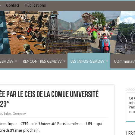
Contact
Publications
GEMDEV
RENCONTRES GEMDEV
LES INFOS-GEMDEV
COmmunauté
ée par le CEIS de la ComUE Université
Le 
023″
int
rec
mon
es Infos Gemdev
cientifique – CEIS – de l’Université Paris Lumières – UPL – qui
redi 31 mai
prochain.
Les 