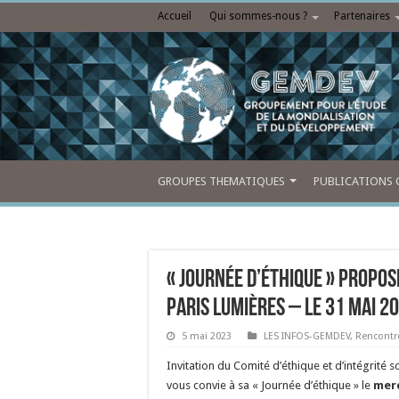
Accueil
Qui sommes-nous ?
Partenaires
GROUPES THEMATIQUES
PUBLICATIONS 
« Journée d’éthique » propos
Paris Lumières – le 31 mai 2
5 mai 2023
LES INFOS-GEMDEV
,
Rencontr
Invitation du Comité d’éthique et d’intégrité s
vous convie à sa « Journée d’éthique » le
merc