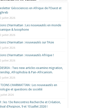
sletter Géosciences en Afrique de l’Ouest et
ghreb
0 juillet 2026
tions L’Harmattan : Les nouveautés en monde
spanique & lusophone
0 juillet 2026
tions L’Harmattan : nouveautés sur l’Asie
0 juillet 2026
tions L’Harmattan : nouveautés Afrique !​
0 juillet 2026
ESRIA : Two new articles examine migration,
izenship, Afrophobia & Pan-Africanism.
0 juillet 2026
ITIONS L’HARMATTAN : Les nouveautés en
iologie et questions de société
 juillet 2026
 : les 13e Rencontres Recherche et Création,
tival d’Avignon, 9 et 10 juillet 2026 !