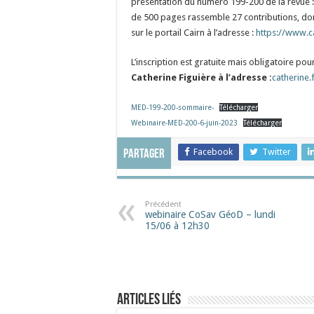
présentation du numéro 199-200 de la revue :
de 500 pages rassemble 27 contributions, dont
sur le portail Cairn à l’adresse :
https://www.
L’inscription est gratuite mais obligatoire pou
Catherine Figuière à l’adresse :
catherine.
MED-199-200-sommaire-
Télécharger
Webinaire-MED-200-6-juin-2023
Télécharger
Facebook
Twitter
Partager
Précédent
webinaire CoSav GéoD – lundi
15/06 à 12h30
Articles liés