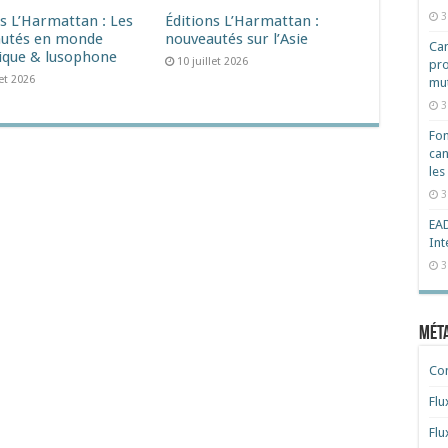
3
ns L’Harmattan : Les
Éditions L’Harmattan :
utés en monde
nouveautés sur l’Asie
Cam
ique & lusophone
10 juillet 2026
pro
let 2026
mut
3
Fon
can
les
3
EAD
Int
3
Mét
Co
Flu
Flu