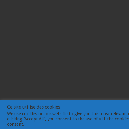
Ce site utilise des cookies
We use cookies on our website to give you the most relevant 
clicking “Accept All”, you consent to the use of ALL the cooki
© Gemdev 2003-2023
consent.