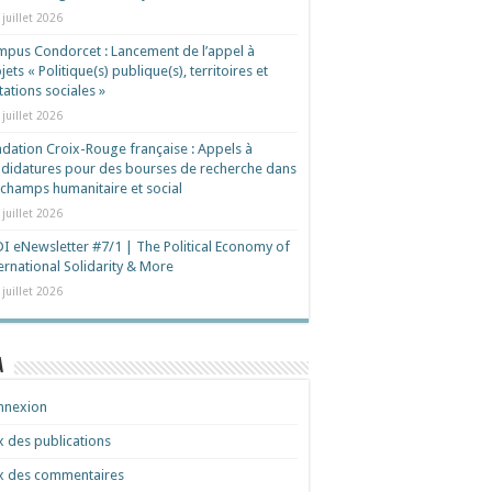
 juillet 2026
pus Condorcet : Lancement de l’appel à
jets « Politique(s) publique(s), territoires et
ations sociales »
 juillet 2026
dation Croix-Rouge française : Appels à
didatures pour des bourses de recherche dans
 champs humanitaire et social
 juillet 2026
I eNewsletter #7/1 | The Political Economy of
ernational Solidarity & More
 juillet 2026
a
nnexion
x des publications
x des commentaires