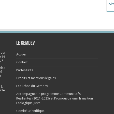
Sit
Le Gemdev
pour
Accueil
créé
, a
Contact
 des
Partenaires
éé
u
Crédits et mentions légales
Les Echos du Gemdev
 8,
r le
Accompagner le programme Communautés
Résilientes (2021-2025) et Promouvoir une Transition
Écologique Juste
Comité Scientifique