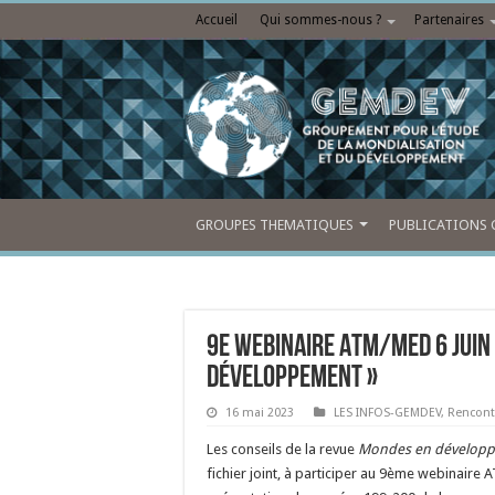
Accueil
Qui sommes-nous ?
Partenaires
GROUPES THEMATIQUES
PUBLICATIONS 
9e webinaire ATM/MeD 6 juin 
développement »
16 mai 2023
LES INFOS-GEMDEV
,
Rencont
Les conseils de la revue
Mondes en dévelop
fichier joint, à participer au 9ème webinaire 