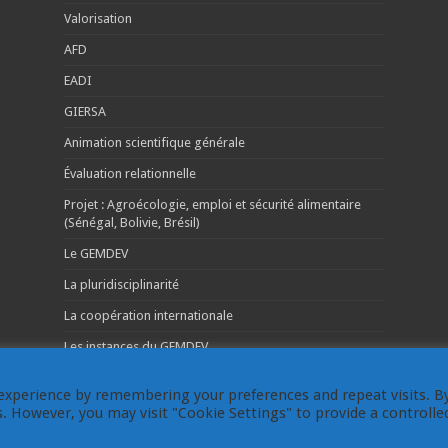
Valorisation
AFD
EADI
GIERSA
Animation scientifique générale
Évaluation relationnelle
Projet : Agroécologie, emploi et sécurité alimentaire
(Sénégal, Bolivie, Brésil)
Le GEMDEV
La pluridisciplinarité
La coopération internationale
Les instances du GEMDEV
experience by remembering your preferences and repeat visits. B
es. However, you may visit "Cookie Settings" to provide a controlle