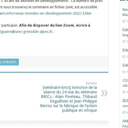
 « 50 ans de
Mondes en développement
« . Ce numéro de près
 vous trouverez le sommaire en fichier joint, est accessible
New
cairn.info/revue-mondes-en-developpement-2022-3.htm
Ma
1
r participer.
Afin de disposer du lien Zoom, écrire à
Édi
figuiere@univ-grenoble-alpes.fr
.
hi
1
Édi
1
LinkedIn
Édi
1
COD
Suivant
cit
[seminaire-brics] Annonce de la
séance du 24 mai du séminaire
1
BRICs : Alain Piveteau, Thibaud
ÉD
Deguilhem et Jean-Philippe
Berrou sur la fabrique de l’action
soc
publique en Afrique
6
ANR
Fes