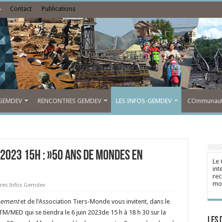
Contact
Publications
GEMDEV
RENCONTRES GEMDEV
LES INFOS-GEMDEV
COmmunauté
2023 15h : »50 ans de Mondes en
Le 
int
rec
mon
res Infos Gemdev
pement
et de l’Association Tiers-Monde vous invitent, dans le
ATM/MED qui se tiendra le 6 juin 2023de 15 h à 18 h 30 sur la
Les 