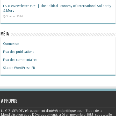
EADI eNewsletter #7/1 | The Political Economy of International Solidarity
& More
3 juillet 2026
Méta
Connexion
Flux des publications
Flux des commentaires
Site de WordPress-FR
A propos
Le GIS-GEMDEV (Groupement d’intérêt scientifique pour l’Étude de la
Mondialisation et du Développement), créé en
novembre 1983
, sous tutelle