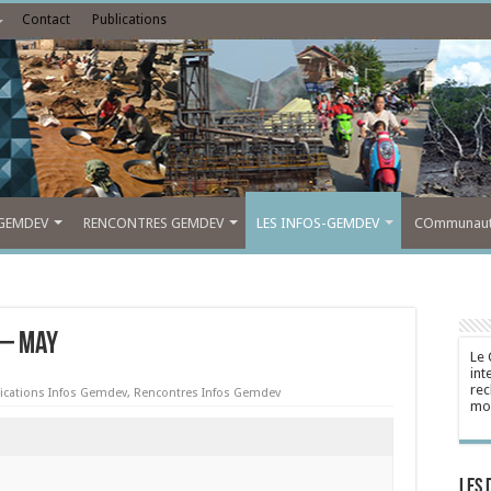
Contact
Publications
GEMDEV
RENCONTRES GEMDEV
LES INFOS-GEMDEV
COmmunauté
 — May
Le 
int
rec
ications Infos Gemdev
,
Rencontres Infos Gemdev
mon
Les 