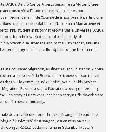
rsité (AMU), Dércio Carlos Alberto séjourne au Mozambique
errain consacrée à l’étude des enjeux de la gestion
zambique, de la fin du XIXe siècle à nos jours, à partir d’une
eau dans les plaines inondables de l’Incomati à Marracuene et
rto, PhD student in history at Aix-Marseille Université (AMU),
October for a fieldwork dedicated to the study of
t in Mozambique, from the end of the 19th century until the
d water management in the floodplains of the Incomati in
.
nese in Botswana: Migration, Businesses, and Education », notre
torant à l’université du Botswana, se trouve sur son terrain
herches sur la communauté chinoise locale.For his project
: Migration, Businesses, and Education », our grantee Liang
 the University of Botswana, has been carrying fieldwork since
he local Chinese community.
ociale des travailleurs domestiques à Kisangani, Dieudonné
logie à l’université de Kisangani, est en mission pour
 du Congo (RDC).Dieudonné Itshenu Getumbe, Master’s