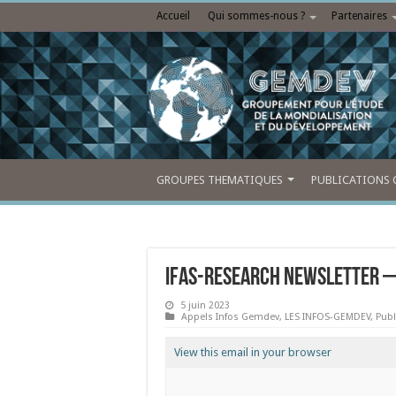
Accueil
Qui sommes-nous ?
Partenaires
GROUPES THEMATIQUES
PUBLICATIONS 
IFAS-Research Newsletter
5 juin 2023
Appels Infos Gemdev
,
LES INFOS-GEMDEV
,
Publ
View this email in your browser