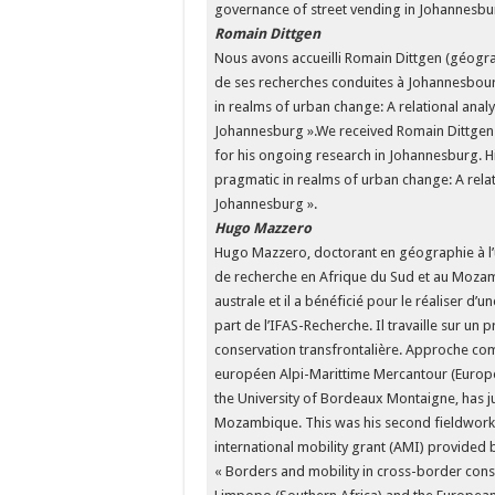
governance of street vending in Johannesbu
Romain Dittgen
Nous avons accueilli Romain Dittgen (géog
de ses recherches conduites à Johannesbourg
in realms of urban change: A relational anal
Johannesburg ».We received Romain Dittgen (
for his ongoing research in Johannesburg. His
pragmatic in realms of urban change: A relat
Johannesburg ».
Hugo Mazzero
Hugo Mazzero, doctorant en géographie à l’
de recherche en Afrique du Sud et au Mozamb
australe et il a bénéficié pour le réaliser d’u
part de l’IFAS-Recherche. Il travaille sur un 
conservation transfrontalière. Approche com
européen Alpi-Marittime Mercantour (Europe
the University of Bordeaux Montaigne, has j
Mozambique. This was his second fieldwork 
international mobility grant (AMI) provided 
« Borders and mobility in cross-border con