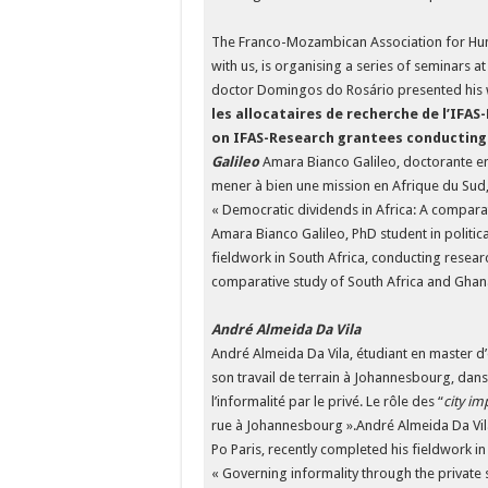
The Franco-Mozambican Association for Hum
with us, is organising a series of seminars at
doctor Domingos do Rosário presented his 
les allocataires de recherche de l’IFAS
on IFAS-Research grantees conducting 
Galileo
Amara Bianco Galileo, doctorante en 
mener à bien une mission en Afrique du Sud, 
« Democratic dividends in Africa: A compara
Amara Bianco Galileo, PhD student in politica
fieldwork in South Africa, conducting resear
comparative study of South Africa and Ghan
André Almeida Da Vila
André Almeida Da Vila, étudiant en master d
son travail de terrain à Johannesbourg, dans
l’informalité par le privé. Le rôle des “
city im
rue à Johannesbourg ».André Almeida Da Vila
Po Paris, recently completed his fieldwork in
« Governing informality through the private s