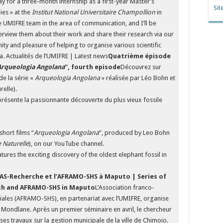
y for a three-month internship as a first-year Master’s
Sit
ies » at the
Institut National Universitaire Champollion
in
the UMIFRE team in the area of communication, and I’ll be
erview them about their work and share their research via our
nity and pleasure of helping to organise various scientific
a. Actualités de l’UMIFRE | Latest news
Quatrième épisode
Arqueologia Angolana
”, fourth episode
Découvrez sur
e la série «
Arqueologia Angolana
» réalisée par Léo Bohn et
relle).
 présente la passionnante découverte du plus vieux fossile
short films “
Arqueologia Angolana
”, produced by Leo Bohn
 Naturelle
), on our YouTube channel.
ures the exciting discovery of the oldest elephant fossil in
IFAS-Recherche et l’AFRAMO-SHS à Maputo |
Series of
rch and AFRAMO-SHS in Maputo
L’Association franco-
ales (AFRAMO-SHS), en partenariat avec l’UMIFRE, organise
o Mondlane. Après un premier séminaire en avril, le chercheur
s travaux sur la gestion municipale de la ville de Chimoio.