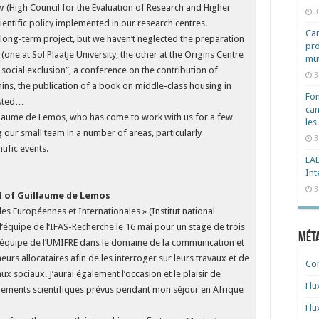
ur
(High Council for the Evaluation of Research and Higher
3
cientific policy implemented in our research centres.
Cam
 long-term project, but we haven’t neglected the preparation
pro
one at Sol Plaatje University, the other at the Origins Centre
mut
social exclusion”, a conference on the contribution of
3
ns, the publication of a book on middle-class housing in
Fon
osted…
can
illaume de Lemos, who has come to work with us for a few
les
 our small team in a number of areas, particularly
3
ific events.
EAD
Int
3
al of Guillaume de Lemos
s Européennes et Internationales » (Institut national
é l’équipe de l’IFAS-Recherche le 16 mai pour un stage de trois
Mét
l’équipe de l’UMIFRE dans le domaine de la communication et
urs allocataires afin de les interroger sur leurs travaux et de
Co
x sociaux. J’aurai également l’occasion et le plaisir de
Flu
vénements scientifiques prévus pendant mon séjour en Afrique
Flu