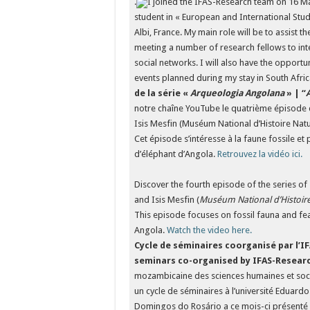
.
I joined the IFAS-Research team on 16 Ma
student in « European and International Stud
Albi, France. My main role will be to assist 
meeting a number of research fellows to int
social networks. I will also have the opportu
events planned during my stay in South Afric
de la série «
Arqueologia Angolana
» | “
notre chaîne YouTube le quatrième épisode d
Isis Mesfin (Muséum National d’Histoire Natu
Cet épisode s’intéresse à la faune fossile et
d’éléphant d’Angola.
Retrouvez la vidéo ici.
Discover the fourth episode of the series of 
and Isis Mesfin (
Muséum National d’Histoire
This episode focuses on fossil fauna and feat
Angola.
Watch the video here.
Cycle de séminaires coorganisé par l’
seminars co-organised by IFAS-Resea
mozambicaine des sciences humaines et soci
un cycle de séminaires à l’université Eduard
Domingos do Rosário a ce mois-ci présenté se