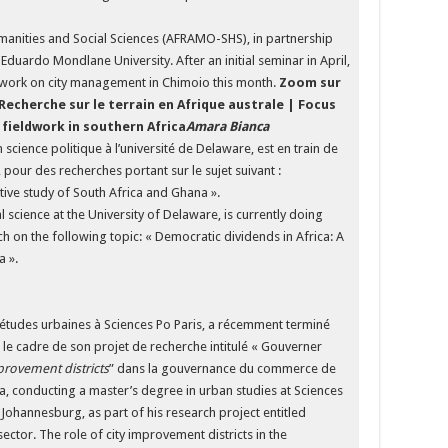
anities and Social Sciences (AFRAMO-SHS), in partnership
 Eduardo Mondlane University. After an initial seminar in April,
work on city management in Chimoio this month.
Zoom sur
-Recherche sur le terrain en Afrique australe | Focus
fieldwork in southern Africa
Amara Bianca
science politique à l’université de Delaware, est en train de
pour des recherches portant sur le sujet suivant :
tive study of South Africa and Ghana ».
l science at the University of Delaware, is currently doing
ch on the following topic: « Democratic dividends in Africa: A
a ».
’études urbaines à Sciences Po Paris, a récemment terminé
 le cadre de son projet de recherche intitulé « Gouverner
provement districts
” dans la gouvernance du commerce de
, conducting a master’s degree in urban studies at Sciences
 Johannesburg, as part of his research project entitled
ector. The role of city improvement districts in the