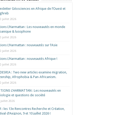
sletter Géosciences en Afrique de l’Ouest et
ghreb
0 juillet 2026
tions L’Harmattan : Les nouveautés en monde
spanique & lusophone
0 juillet 2026
tions L’Harmattan : nouveautés sur l’Asie
0 juillet 2026
tions L’Harmattan : nouveautés Afrique !​
0 juillet 2026
ESRIA : Two new articles examine migration,
izenship, Afrophobia & Pan-Africanism.
0 juillet 2026
ITIONS L’HARMATTAN : Les nouveautés en
iologie et questions de société
 juillet 2026
 : les 13e Rencontres Recherche et Création,
tival d’Avignon, 9 et 10 juillet 2026 !