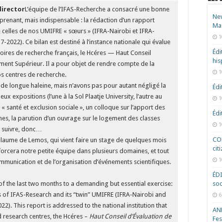
director
L’équipe de l’IFAS-Recherche a consacré une bonne
New
prenant, mais indispensable : la rédaction d’un rapport
Ma
de celles de nos UMIFRE « sœurs » (IFRA-Nairobi et IFRA-
1
7-2022). Ce bilan est destiné à l’instance nationale qui évalue
Édi
toires de recherche français, le Hcéres — Haut Conseil
hi
ement Supérieur. Il a pour objet de rendre compte de la
1
os centres de recherche.
l de longue haleine, mais n’avons pas pour autant négligé la
Édi
x expositions (l’une à la Sol Plaatje University, l’autre au
1
r « santé et exclusion sociale », un colloque sur l’apport des
Édi
es, la parution d’un ouvrage sur le logement des classes
1
à suivre, donc…
COD
Guillaume de Lemos, qui vient faire un stage de quelques mois
cit
nforcera notre petite équipe dans plusieurs domaines, et tout
1
mmunication et de l’organisation d’événements scientifiques.
ÉD
 the last two months to a demanding but essential exercise:
soc
ies of IFAS-Research and its “twin” UMIFRE (IFRA-Nairobi and
6
22). This report is addressed to the national institution that
ANR
d research centres, the Hcéres –
Haut Conseil d’Évaluation de
Fes