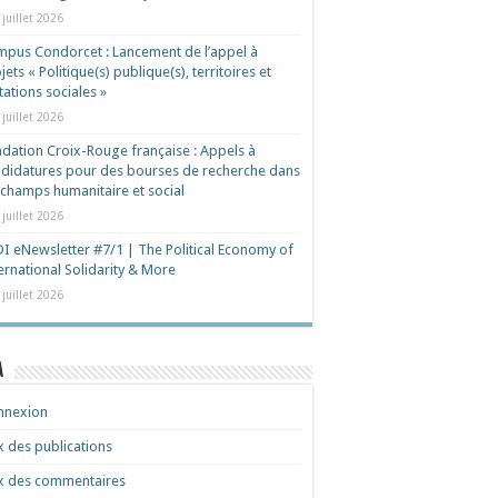
 juillet 2026
pus Condorcet : Lancement de l’appel à
jets « Politique(s) publique(s), territoires et
ations sociales »
 juillet 2026
dation Croix-Rouge française : Appels à
didatures pour des bourses de recherche dans
 champs humanitaire et social
 juillet 2026
I eNewsletter #7/1 | The Political Economy of
ernational Solidarity & More
 juillet 2026
a
nnexion
x des publications
x des commentaires