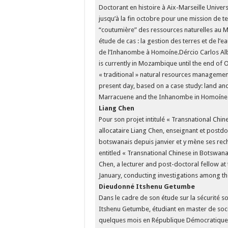
Doctorant en histoire à Aix-Marseille Unive
jusqu’à la fin octobre pour une mission de t
“coutumière” des ressources naturelles au Mo
étude de cas : la gestion des terres et de l’
de l’Inhanombe à Homoíne.Dércio Carlos Albe
is currently in Mozambique until the end of 
« traditional » natural resources managemen
present day, based on a case study: land an
Marracuene and the Inhanombe in Homoíne
Liang Chen
Pour son projet intitulé « Transnational Chi
allocataire Liang Chen, enseignant et postdoc
botswanais depuis janvier et y mène ses rec
entitled « Transnational Chinese in Botswana
Chen, a lecturer and post-doctoral fellow at
January, conducting investigations among t
Dieudonné Itshenu Getumbe
Dans le cadre de son étude sur la sécurité s
Itshenu Getumbe, étudiant en master de socio
quelques mois en République Démocratique