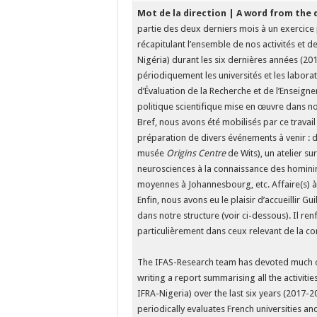
Mot de la direction | A word from the 
partie des deux derniers mois à un exercice 
récapitulant l’ensemble de nos activités et 
Nigéria) durant les six dernières années (201
périodiquement les universités et les labora
d’Évaluation de la Recherche et de l’Enseign
politique scientifique mise en œuvre dans n
Bref, nous avons été mobilisés par ce travai
préparation de divers événements à venir : deu
musée
Origins Centre
de Wits), un atelier su
neurosciences à la connaissance des hominin
moyennes à Johannesbourg, etc. Affaire(s) 
Enfin, nous avons eu le plaisir d’accueillir 
dans notre structure (voir ci-dessous). Il re
particulièrement dans ceux relevant de la co
The IFAS-Research team has devoted much of
writing a report summarising all the activit
IFRA-Nigeria) over the last six years (2017-20
periodically evaluates French universities an