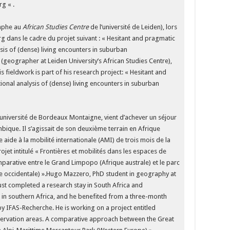
rg « .
raphe au
African Studies Centre
de l’université de Leiden), lors
 dans le cadre du projet suivant : « Hesitant and pragmatic
ysis of (dense) living encounters in suburban
geographer at Leiden University’s African Studies Centre),
 fieldwork is part of his research project: « Hesitant and
ional analysis of (dense) living encounters in suburban
université de Bordeaux Montaigne, vient d’achever un séjour
ique. Il s’agissait de son deuxième terrain en Afrique
ne aide à la mobilité internationale (AMI) de trois mois de la
projet intitulé « Frontières et mobilités dans les espaces de
parative entre le Grand Limpopo (Afrique australe) et le parc
 occidentale) ».Hugo Mazzero, PhD student in geography at
ust completed a research stay in South Africa and
in southern Africa, and he benefited from a three-month
by IFAS-Recherche. He is working on a project entitled
servation areas. A comparative approach between the Great