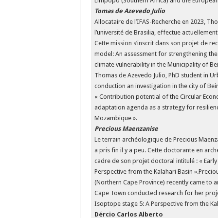
Limpopo (Southern Africa) and the European
Tomas de Azevedo Julio
Allocataire de l’IFAS-Recherche en 2023, Th
l’université de Brasilia, effectue actuellemen
Cette mission s’inscrit dans son projet de re
model: An assessment for strengthening the 
climate vulnerability in the Municipality of
Thomas de Azevedo Julio, PhD student in Urban
conduction an investigation in the city of Be
« Contribution potential of the Circular Ec
adaptation agenda as a strategy for resilience
Mozambique ».
Precious Maenzanise
Le terrain archéologique de Precious Maenza
a pris fin il y a peu. Cette doctorante en ar
cadre de son projet doctoral intitulé : « Ea
Perspective from the Kalahari Basin ».Precio
(Northern Cape Province) recently came to an
Cape Town conducted research for her projec
Isoptope stage 5: A Perspective from the Kal
Dércio Carlos Alberto