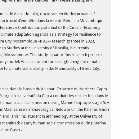
 Alpi-Marittime Mercantour Park (Western Europe) ».
omas de Azevedo Julio, doctorant en études urbaines à
t un travail d’enquête dans la ville de Beira, au Mozambique.
cherche : « Contribution potential of the Circular Economy
climate adaptation agenda as a strategy for resilience to
 Beira City, Mozambique »IFAS-Research grantee in 2023,
 Studies at the University of Brasilia, is currently
ira, Mozambique. This study is part of his research project:
onomy model: An assessment for strengthening the climate
 to climate vulnerability in the Municipality of Beira City,
nise dans le bassin du Kalahari (Province du Northern Cape)
chéologie à l’université du Cap a conduit des recherches dans le
rly human social transmission during Marine Isoptope stage 5: A
us Maenzanise’s archaeological fieldwork in the Kalahari Basin
 end. This PhD student in archaeology at the University of
t entitled: « Early human social transmission during Marine
ahari Basin ».