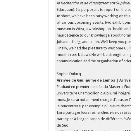
la Recherche et de l’Enseignement Supérie
Education). Its purpose is to report on the s
In short, we have been busy working on this
of various upcoming events: two exhibitions (
museum in Wits), a workshop on “health and 
neuroscience to our knowledge about homini
Johannesburg, and so on. We’ll keep you p
Finally, we had the pleasure to welcome Gu
months (see below). He will be strengthening
communication and the organisation of scient
Sophie Dulucq
Arrivée de Guillaume de Lemos | Arriv
Étudiant en première année du Master « Étude
universitaire Champollion d’Albi), j’ai intégr
mois. Je serai notamment chargé d’assister 
je rencontrerai par exemple plusieurs cherche
faire partager leurs recherches
via
nos réseau
participer à l’organisation de différents é
du Sud