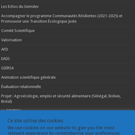
Les Echos du Gemdev
Accompagner le programme Communautés Résilientes (2021-2025) et
Promouvoir une Transition Écologique Juste
Comité Scientifique
Valorisation
AFD
EADI
GIERSA
Animation scientifique générale
Évaluation relationnelle
Projet : Agroécologie, emploi et sécurité alimentaire (Sénégal, Bolivie,
Brésil)
Le GEMDEV
La pluridisciplinarité
Ce site utilise des cookies
We use cookies on our website to give you the most
La coopération internationale
relevant experience by remembering your preferences