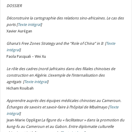
DOSSIER
Déconstruire la cartographie des relations sino-africaines. Le cas des
ports
[
Texte intégral
]
Xavier Aurégan
Ghana’s Free Zones Strategy and the “Role of China” in It
[
Texte
intégral
]
Paola Pasquali – Wei Xu
Le rôle des cadres (nord-)africains dans des filiales chinoises de
construction en Algérie. L’exemple de l’internalisation des
agrégats
[
Texte intégral
]
Hicham Rouibah
Apprendre auprès des équipes médicales chinoises au Cameroun.
Échanges de savoirs et savoir-faire à l’hôpital de Mbalmayo
[
Texte
intégral
]
Jean-Marie Oppliger
La figure du « facilitateur » dans la promotion du
kung-fu au Cameroun et au Gabon. Entre diplomatie culturelle