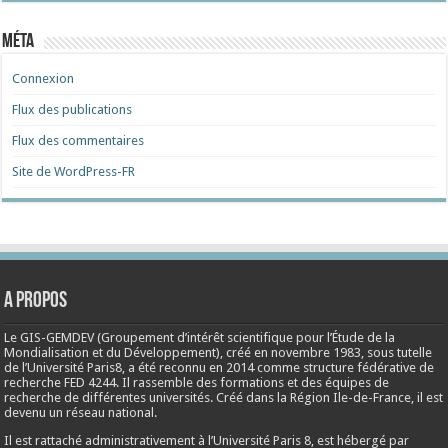
Méta
Connexion
Flux des publications
Flux des commentaires
Site de WordPress-FR
A propos
Le GIS-GEMDEV (Groupement d’intérêt scientifique pour l’Étude de la
Mondialisation et du Développement), créé en
novembre 1983
, sous tutelle
de l’Université Paris8, a été reconnu en 2014 comme structure fédérative de
recherche FED 4244. Il rassemble des formations et des équipes de
recherche de différentes universités. Créé dans la Région Ile-de-France, il est
devenu un réseau national.
Il est rattaché administrativement à l’Université Paris 8, est hébergé par