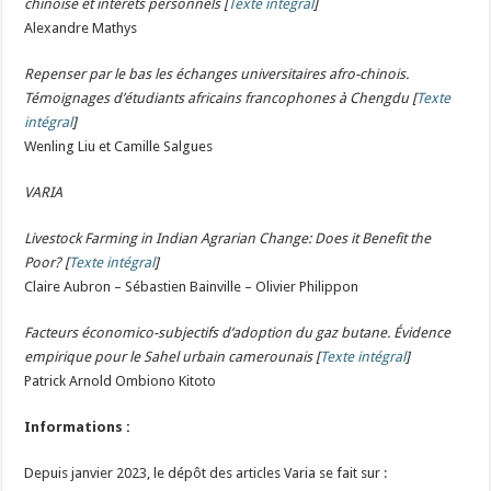
chinoise et intérêts personnels
[
Texte intégral
]
Alexandre Mathys
Repenser par le bas les échanges universitaires afro-chinois.
Témoignages d’étudiants africains francophones à Chengdu
[
Texte
intégral
]
Wenling Liu et Camille Salgues
VARIA
Livestock Farming in Indian Agrarian Change: Does it Benefit the
Poor?
[
Texte intégral
]
Claire Aubron – Sébastien Bainville – Olivier Philippon
Facteurs économico-subjectifs d’adoption du gaz butane. Évidence
empirique pour le Sahel urbain camerounais
[
Texte intégral
]
Patrick Arnold Ombiono Kitoto
Informations :
Depuis janvier 2023, le dépôt des articles Varia se fait sur :